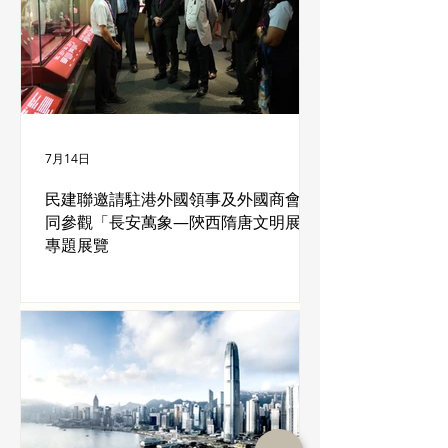
7月14日
民建聯邀請駐港外國領事及外國商會一
同參觀「長安萬象—陝西隋唐文明展」
專題展覽