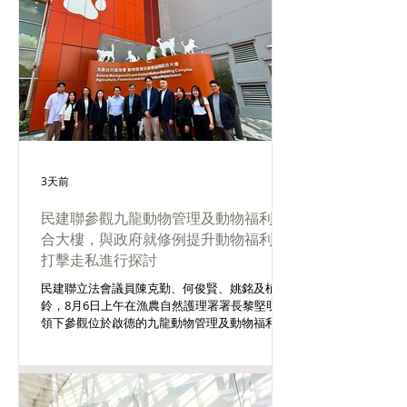
3天前
民建聯參觀九龍動物管理及動物福利綜
合大樓，與政府就修例提升動物福利、
打擊走私進行探討
民建聯立法會議員陳克勤、何俊賢、姚銘及植潔
鈴，8月6日上午在漁農自然護理署署長黎堅明帶
領下參觀位於啟德的九龍動物管理及動物福利綜
合大樓。他們實地考察了中心內的貓狗隔離設
施、動物暫住設施、檢查室、手術室、馬屬動物
化驗室及顯微鏡室等多項設施。議員們詳細了解
綜合大樓的日常運作、流浪動物處理流程，以及