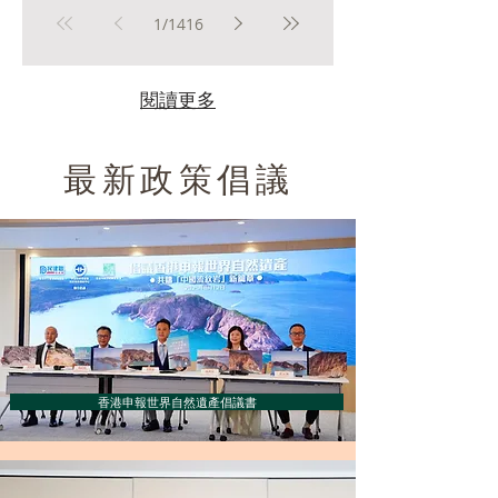
接收每一環節須雙人核對留紀錄；同時設立法定
1
/
1416
24小時強制通報機制，發生樣本混淆等重大事
件，持牌機構必須即時通知監管部門。
閱讀更多
最新政策倡議
香港申報世界自然遺產倡議書