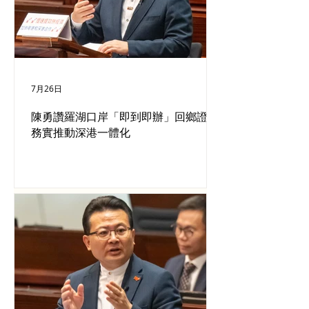
7月26日
陳勇讚羅湖口岸「即到即辦」回鄉證，
務實推動深港一體化