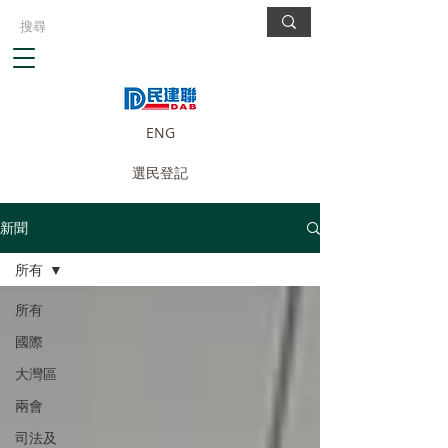
ENG
選民登記
新聞
所有
所有
國際
大灣區
兩會
司法及