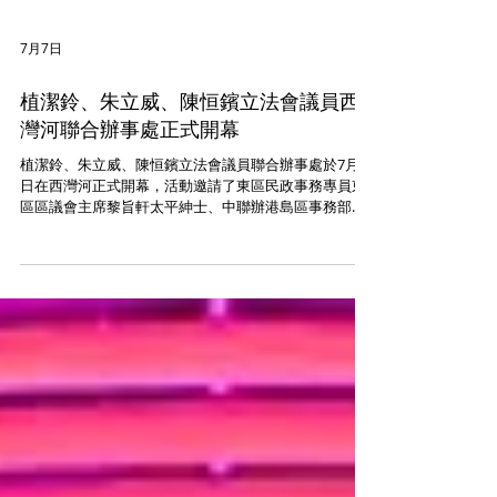
7月7日
植潔鈴、朱立威、陳恒鑌立法會議員西
灣河聯合辦事處正式開幕
植潔鈴、朱立威、陳恒鑌立法會議員聯合辦事處於7月6
日在西灣河正式開幕，活動邀請了東區民政事務專員東
區區議會主席黎旨軒太平紳士、中聯辦港島區事務部任
海天處長、全國政協委員及香港島各界聯合會理事長蘇
長榮先生等一眾官員及地區首長出席。