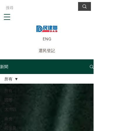
ENG
選民登記
新聞
所有
所有
國際
大灣區
兩會
司法及