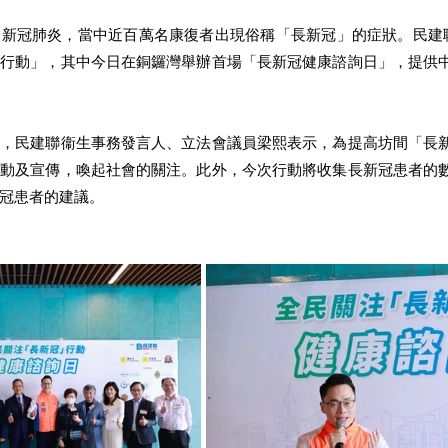
染新冠肺炎，當中近百萬名康復者出現俗稱「長新冠」的症狀。民建
』行動」，其中今日在銅鑼灣舉辦首場「長新冠健康諮詢日」，提供
禮，民建聯衞生事務發言人、立法會議員梁熙表示，為提高坊間「長
活動及宣傳，喚起社會的關注。此外，今次行動將收集長新冠患者的
冠患者的建議。