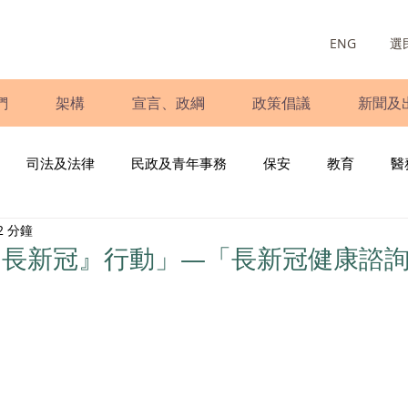
ENG
選
們
架構
宣言、政綱
政策倡議
新聞及
司法及法律
民政及青年事務
保安
教育
醫
2 分鐘
庭
婦女
少數族裔
青年民建聯
施政報告
財
『長新冠』行動」—「長新冠健康諮
書
調查
新冠肺炎
選舉
義工
民生
立