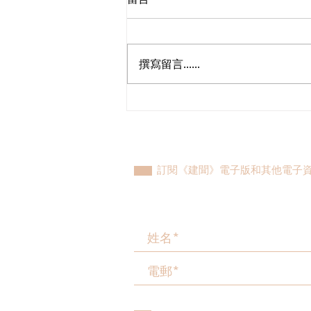
撰寫留言......
多了解、規律生活、保持社
交，有助改善「長新冠」患者
負面情緒
訂閱《建聞》電子版和其他電子