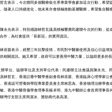
林哲玄表示，今次聯同多個醫療衞生界專業學會參加這次行動，希望
康。隨著人口持續老化，他未來亦會積極推動基層醫療，希望集合醫
員陳永光表示，特別感謝林哲玄議員積極響應民建聯今次的行動，促
合作，為社會提供「長新冠」的實用資訊。
長林蓓茵表示，經歷三年抗擊疫情，市民對中醫藥使用及信心日益增
供相關資訊。她又希望，政府可以更善用中醫力量，以協助更多的
主辦單位、協辦單位及支持單位代表：民建聯立法會議員陳永光、
議員林哲玄、香港註冊中醫學會副會長林蓓茵、香港臨床心理學家公
慈、香港認可營養師學院專業委員會主席林思為、香港物理治療學會
慧敏、香港中醫骨傷學會理事長楊卓明、港九中醫師公會首席理事長
聯灣仔支部主席周潔冰、贊助商代表高潔。