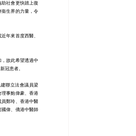
協助社會更快踏上復
療衞生界的力量，令
成近年來首度西醫、
加，故此希望透過中
長新冠患者。
民建聯立法會議員梁
會理事鮑偉豪、香港
成員鄭玲、香港中醫
何國偉、僑港中醫師