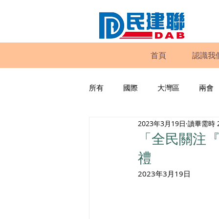
首頁
認識我
所有
國際
大灣區
兩會
2023年3月19日
讀畢需時 
動物權益
工商專業
家
「全民關注
禮
政策倡議
民建聯報告及建議
2023年3月19日
暴力
議會監察
區議會