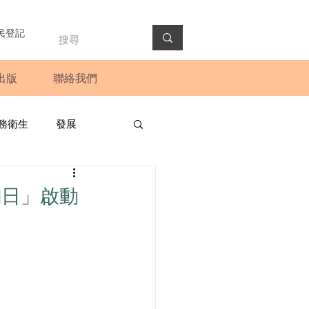
民登記
出版
聯絡我們
務衛生
發展
政預算案
圓桌會議
詢日」啟動
法會
新聞稿