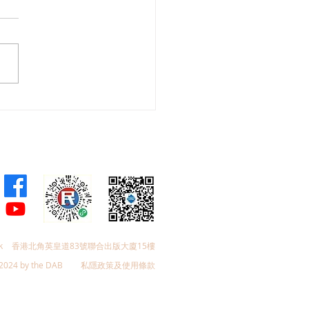
聯發起「全民關注『長新
行動」，支援新冠病康復
k
香港北角英皇道83號聯合出版大廈15樓
2024 by the DAB
私隱政策及使用條款