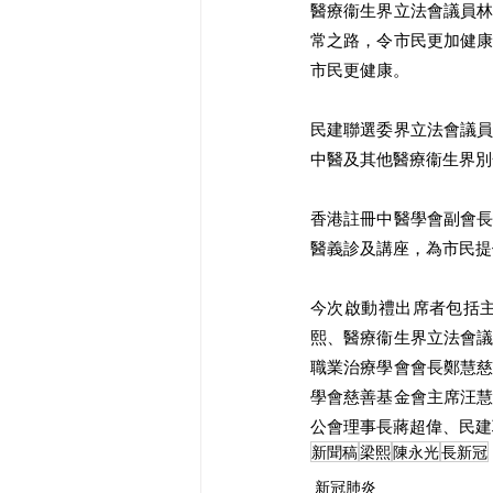
醫療衞生界立法會議員
常之路，令市民更加健
市民更健康。
民建聯選委界立法會議
中醫及其他醫療衞生界別
香港註冊中醫學會副會
醫義診及講座，為市民提
今次啟動禮出席者包括
熙、醫療衞生界立法會
職業治療學會會長鄭慧
學會慈善基金會主席汪
公會理事長蔣超偉、民建
新聞稿
梁熙
陳永光
長新冠
新冠肺炎