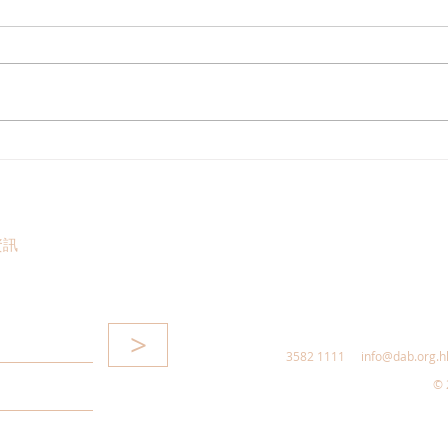
香港註冊中醫學會副會長林蓓
民建
茵博士推介三白固肺湯，助紓
冠』
緩「長新冠」身體疲倦等徵狀
者
資訊
>
3582 1111
info@dab.org.h
© 