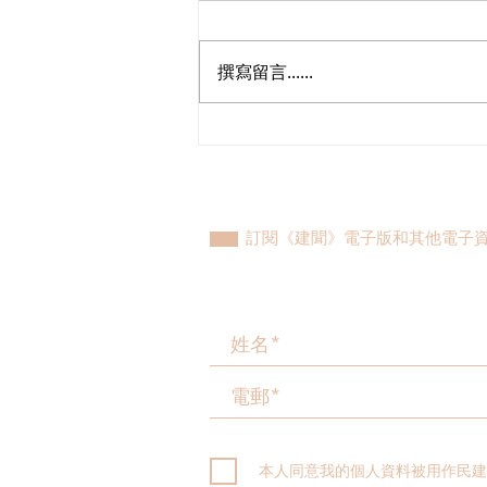
撰寫留言......
何俊賢：談環保絕不能「因噎
廢食」
訂閱《建聞》電子版和其他電子
本人同意我的個人資料被用作民建