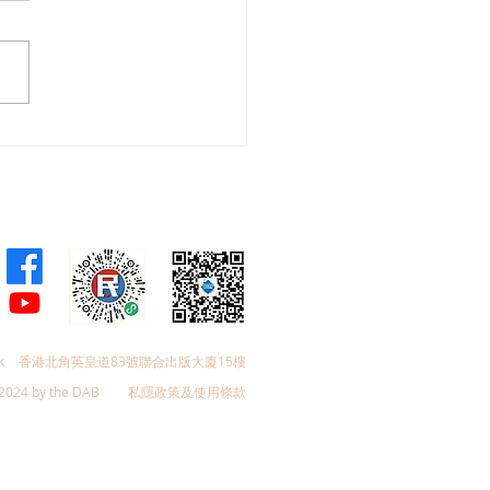
26年西營盤海濱公園意見調
k
香港北角英皇道83號聯合出版大廈15樓
2024 by the DAB
私隱政策及使用條款