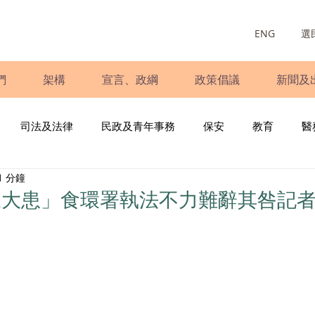
ENG
選
們
架構
宣言、政綱
政策倡議
新聞及
司法及法律
民政及青年事務
保安
教育
醫
1 分鐘
庭
婦女
少數族裔
青年民建聯
施政報告
財
三大患」食環署執法不力難辭其咎記
書
調查
新冠肺炎
選舉
義工
民生
立