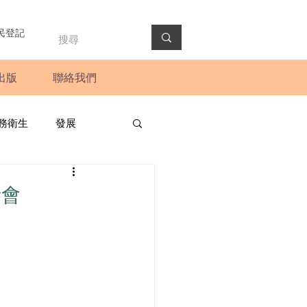
民登記
出版
聯絡我們
務衛生
發展
政預算案
圓桌會議
者會
法會
新聞稿