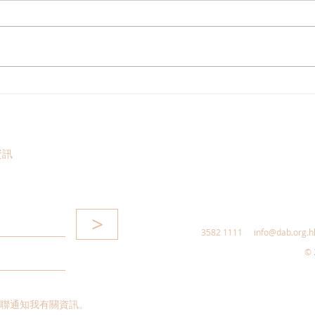
民建聯回應市區發現鱷魚及檢
20
獲大批瀕危動物
查
資訊
>
3582 1111
info@dab.org.h
© 
聯通知我有關資訊。