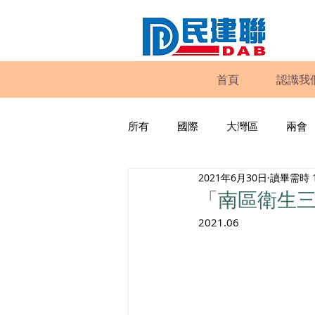
首頁
認識我
所有
國際
大灣區
兩會
2021年6月30日
讀畢需時 
動物權益
工商專業
家
「南區衛生
2021.06
政策倡議
民建聯報告及建議
暴力
議會監察
區議會