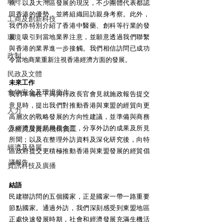
財經
就，以及大灣區發展的現況，不少團體代表都認
同香港的優勢，並將組織回訪親身考察。此外，
工商及創新科技
我們亦特別介紹了香港中醫藥、創科等行業的發
環境
展，吸引到當地業界注意，並願意透過我們聯繫
與香港的業界進一步接觸。我們相信訪問已成功
政制
令當地商業重新注視香港經濟方面的發展。 
民政及文體
未來工作
食物安全及環境衛生
我們準備在下周與行政長官會見就施政報告提交
意見時，提出我們對推動香港與東盟的經貿向更
人力
高層次的戰略發展的方向性建議，並準備與商務
及經濟發展局局長會面，分享外訪的成果及所見
公務員及資助機構員工
所聞；以及在整理外訪資料及深化研究後，向特
經濟及發展
區政府提交更積極推動香港與東盟發展的經貿倡
議報告。 
資訊科技及廣播
結語
民建聯訪問的五個國家，正是國家一帶一路重要
節點國家。通過外訪，我們深刻感受到東盟地區
正處快速發展時期，社會和經濟發展充滿生機活