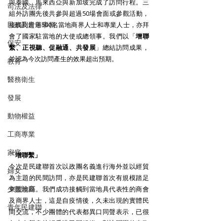
與泰國、馬來西亞與新加坡完成了訪問行程。三
司法及法律
組外訪團先後共參與超過50場會面或參觀活動，
民政及青年事務
接觸到超過500名當地商界人士和專業人士，亦拜
會了國家駐當地的大使或總領事。我們以「
增聯
保安
繫、正視聽、促融通、共發展
」總結訪問成果，
並認為今次訪問產生的效果超出預期。 
教育
醫務衛生
發展
動物權益
工商專業
家庭
「增聯繫」
今次是民建聯首次以政團名義進行海外並以經貿
婦女
為主題的民間訪問，亦是民建聯首次有規模踏足
少數族裔
東盟地區。我們成功接觸到當地具代表性的商會
及商界人士，這是自疫情後，久未出現的實體民
青年民建聯
間交流，不少團體的代表都異口同聲表示，已很