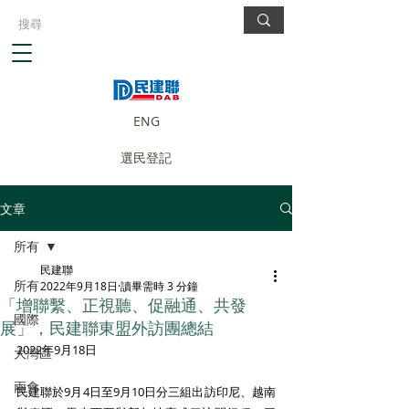
ENG
選民登記
文章
所有
民建聯
所有
2022年9月18日
讀畢需時 3 分鐘
「增聯繫、正視聽、促融通、共發
國際
展」，民建聯東盟外訪團總結
2022年9月18日 
大灣區
兩會
民建聯於9月4日至9月10日分三組出訪印尼、越南