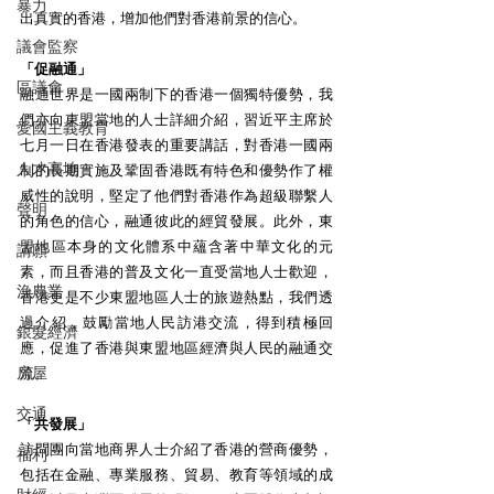
暴力
出真實的香港，增加他們對香港前景的信心。 
議會監察
「促融通」
區議會
融通世界是一國兩制下的香港一個獨特優勢，我
們亦向東盟當地的人士詳細介紹，習近平主席於
愛國主義教育
七月一日在香港發表的重要講話，對香港一國兩
人才高地
制的長期實施及鞏固香港既有特色和優勢作了權
威性的說明，堅定了他們對香港作為超級聯繫人
聲明
的角色的信心，融通彼此的經貿發展。此外，東
盟地區本身的文化體系中蘊含著中華文化的元
請願
素，而且香港的普及文化一直受當地人士歡迎，
漁農業
香港更是不少東盟地區人士的旅遊熱點，我們透
過介紹，鼓勵當地人民訪港交流，得到積極回
銀髮經濟
應，促進了香港與東盟地區經濟與人民的融通交
房屋
流。 
交通
「共發展」
訪問團向當地商界人士介紹了香港的營商優勢，
福利
包括在金融、專業服務、貿易、教育等領域的成