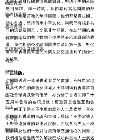
久未有親身接觸香港民間組織，對訪問團的來臨
施政報告
感到雀躍。同一時間，我們感到當地團體的熱
財政預算案
情，特別是當地的華商團體，他們都是愛祖國、
關心香港，堅持傳承中華文化，與我們有很多共
圓桌會議
同的話題及願景，交流非常順暢。在訪問團結束
政策倡議
行程前，我們亦已收到不少團體表示組織回訪香
港。我們相信今次訪問團成功踏出第一步，對促
民建聯報告及建議書
進未來香港與東盟的民間互訪交流達到了指標性
的成果。 
調查
新冠肺炎
「正視聽」
訪問團透過一連串香港發展的數據，充分向當地
選舉
極具代表性的商會及商界人士詳細講解香港當前
的社會環境及營商優勢，亦分析了香港回歸二十
義工
五周年發展的各項成就；更重要是透過互動答
民生
問，糾正了過去不少懷敵意的人士及媒體一直抹
黑國家和香港的言論和宣傳，釋除了不少當地人
立法會
士對香港發展的疑慮及誤解。而從各商界人士積
新聞稿
極參與及他們一致對香港前景充滿信心的回應，
我們相信透過我們的解說已成功向當地人士展述