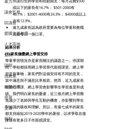
停課衍生的學習和照顧開支：每月花費$500
暴力
或以下的家長有16.7%； $501-2000有
議會監察
46.1%； $2001-4000有24.3%； $4000或以上
亦有12.9%。 
區議會
逾九成家長認為政府需要為每位學童和教職
愛國主義教育
員提每日一個口罩。 
人才高地
結果分析
(1) 家長擔憂網上學習安排
聲明
學童學習情況亦是家長關注的議題之一。停課期
請願
間，學校都採用網上學習替代面授課堂。網上學
習是新事物，家長們對這個安排有不同的意見，
漁農業
當中滿意與不滿意比率相若。然而，近九成家長
銀髮經濟
都擔心停課、網上學習會影響學生學習進度和成
績。我們明白家長的憂慮，近三個月網上學習難
房屋
免減少了老師與學生互動的機會，亦影響到學生
對知識的吸收和理解。所以，有逾七成半的家長
交通
都支持縮短2019-2020學年的暑假，以求爭取在復
福利
課後有更多日子作面授課堂。