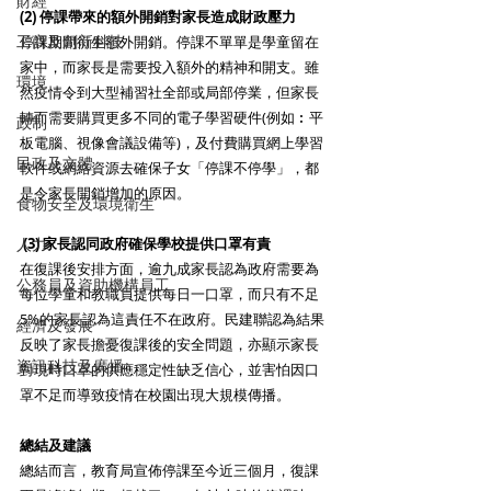
財經
(2) 停課帶來的額外開銷對家長造成財政壓力
工商及創新科技
停課期間衍生額外開銷。停課不單單是學童留在
家中，而家長是需要投入額外的精神和開支。雖
環境
然疫情令到大型補習社全部或局部停業，但家長
轉而需要購買更多不同的電子學習硬件(例如︰平
政制
板電腦、視像會議設備等)，及付費購買網上學習
民政及文體
軟件或網絡資源去確保子女「停課不停學」，都
是令家長開銷增加的原因。
食物安全及環境衛生
(3) 家長認同政府確保學校提供口罩有責
人力
在復課後安排方面，逾九成家長認為政府需要為
公務員及資助機構員工
每位學童和教職員提供每日一口罩，而只有不足
5%的家長認為這責任不在政府。民建聯認為結果
經濟及發展
反映了家長擔憂復課後的安全問題，亦顯示家長
資訊科技及廣播
對現時口罩的供應穩定性缺乏信心，並害怕因口
罩不足而導致疫情在校園出現大規模傳播。
總結及建議
總結而言，教育局宣佈停課至今近三個月，復課