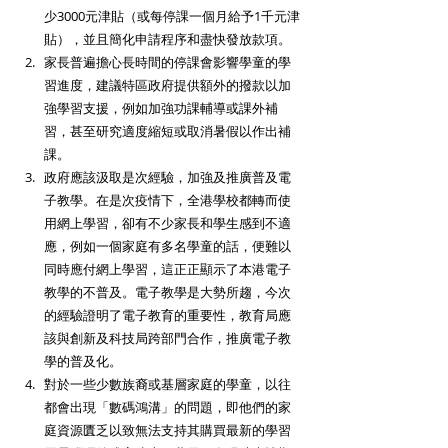
少3000元津貼（或每停課一個月給予1千元津
貼），並且簡化申請程序和盡快發放款項。  
家長普遍擔心長時間的停課會影響學童的學
習進度，建議特區政府提供額外的撥款以加
強學習支援，例如加強功課輔導或課外補
習，甚至研究適度縮短或取消暑假以作出補
課。 
政府應該汲取是次經驗，加強及推廣普及電
子教學。在是次疫情下，全港學校都轉而使
用網上學習，卻有不少家長和學生感到不適
應，例如一個家庭有多名學童的話，便難以
同時應付網上學習，這正正顯示了本港電子
教學的不普及。電子教學是大勢所趨，今次
的經驗證明了電子教育的重要性，教育局應
該與創新及科技局跨部門合作，推廣電子教
學的普及化。 
對於一些少數族裔或基層家庭的學童，以往
都會出現「數碼鴻溝」的問題，即他們的家
庭資源匱乏以致無法支持其購買最新的學習