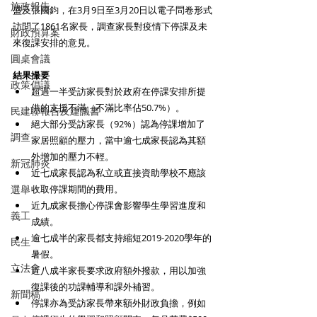
施政報告
盛及張國鈞，在3月9日至3月20日以電子問卷形式
訪問了1861名家長，調查家長對疫情下停課及未
財政預算案
來復課安排的意見。
圓桌會議
結果撮要
政策倡議
超過一半受訪家長對於政府在停課安排所提
供的支援不滿（不滿比率佔50.7%）。 
民建聯報告及建議書
絕大部分受訪家長（92%）認為停課增加了
調查
家居照顧的壓力，當中逾七成家長認為其額
外增加的壓力不輕。 
新冠肺炎
近七成家長認為私立或直接資助學校不應該
收取停課期間的費用。
選舉
近九成家長擔心停課會影響學生學習進度和
義工
成績。 
逾七成半的家長都支持縮短2019-2020學年的
民生
暑假。 
立法會
近八成半家長要求政府額外撥款，用以加強
復課後的功課輔導和課外補習。 
新聞稿
停課亦為受訪家長帶來額外財政負擔，例如