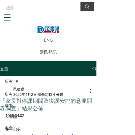
ENG
選民登記
文章
所有
民建聯
所有
2020年4月2日
讀畢需時 4 分鐘
「家長對停課期間及復課安排的意見問
國際
卷調查」結果公佈
2020.04.02
大灣區
兩會
第一部分 