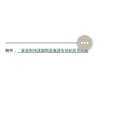
附件：
「家長對停課期間及復課安排的意見問卷
調查」（逐項調查結果統計）
新聞聯絡：
民建聯立法會議員柯創盛 9266 1035
民建聯立法會議員張國鈞 9681 8757
新冠肺炎
教育