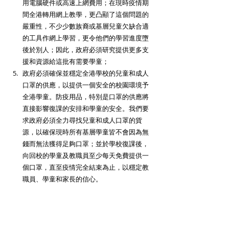
用電腦硬件或高速上網費用；在現時疫情期
間全港轉用網上教學，更凸顯了這個問題的
嚴重性，不少少數族裔或基層兒童欠缺合適
的工具作網上學習，更令他們的學習進度墮
後於別人；因此，政府必須研究提供更多支
援和資源給這批有需要學童； 
政府必須確保並穩定全港學校的兒童和成人
口罩的供應，以提供一個安全的校園環境予
全港學童。防疫用品，特別是口罩的供應將
直接影響復課的安排和學童的安全。我們要
求政府必須全力尋找兒童和成人口罩的貨
源，以確保現時所有基層學童皆不會因為無
錢而無法獲得足夠口罩；並於學校復課後，
向回校的學童及教職員至少每天免費提供一
個口罩，直至疫情完全結束為止，以穩定教
職員、學童和家長的信心。