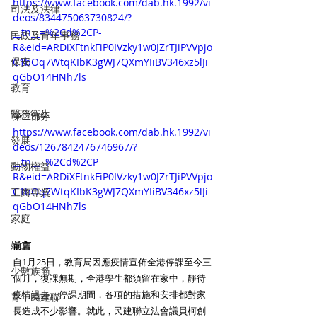
https://www.facebook.com/dab.hk.1992/vi
司法及法律
deos/834475063730824/?
__tn__=%2Cd%2CP-
民政及青年事務
R&eid=ARDiXFtnkFiP0IVzky1w0JZrTJiPVVpjo
保安
C1bOq7WtqKIbK3gWJ7QXmYIiBV346xz5lJi
qGbO14HNh7ls
教育
醫務衛生
第二部分
https://www.facebook.com/dab.hk.1992/vi
發展
deos/1267842476746967/?
__tn__=%2Cd%2CP-
動物權益
R&eid=ARDiXFtnkFiP0IVzky1w0JZrTJiPVVpjo
C1bOq7WtqKIbK3gWJ7QXmYIiBV346xz5lJi
工商專業
qGbO14HNh7ls
家庭
婦女
前言
自1月25日，教育局因應疫情宣佈全港停課至今三
少數族裔
個月，復課無期，全港學生都須留在家中，靜待
疫情過去。停課期間，各項的措施和安排都對家
青年民建聯
長造成不少影響。就此，民建聯立法會議員柯創