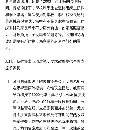
更是遙遙無期，超越了2003年沙士時的停課時
間。長期停課下，學校和學生被逼轉用網上授課
和網上學習，這個安排對學校、學生和家長絕對
是新挑戰與嘗試，當中有不足之處在所難免。停
課安排為家長帶來不少額外負擔，如家居照顧壓
力、財政負擔、子女學習問題等等。民建聯認為
政府需要有所作為，為家長舒緩這些額外的壓
力。
就此，我們提出五項建議，要求政府提供全面支
援予家長：
政府應該加碼「防疫抗疫基金」，再為所有
在學學童額外提供一次性現金援助。教育局
早前增撥了1000元學生津貼額，作為抗疫援
助。不過，停課仍須持續一段較長時間，該
筆津貼實在難以支援家長額外的開銷，尤其
是不少直資或私立學校於停課期間仍然收取
學童學費，為中產家庭也帶來沉重負擔。故
此，我們建議政府再次發放一筆一次性的至