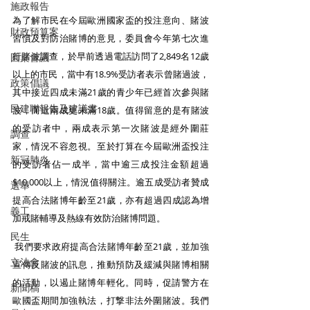
施政報告
為了解市民在今屆歐洲國家盃的投注意向、賭波
財政預算案
習慣及對防治賭博的意見，委員會今年第七次進
行賭波調查，於早前透過電話訪問了2,849名12歲
圓桌會議
以上的市民，當中有18.9%受訪者表示曾賭過波，
政策倡議
其中接近四成未滿21歲的青少年已經首次參與賭
民建聯報告及建議書
波，而近兩成更未滿18歲。值得留意的是有賭波
的受訪者中，兩成表示第一次賭波是經外圍莊
調查
家，情況不容忽視。至於打算在今屆歐洲盃投注
新冠肺炎
的受訪者佔一成半，當中逾三成投注金額超過
$10,000以上，情況值得關注。逾五成受訪者贊成
選舉
提高合法賭博年齡至21歲，亦有超過四成認為增
義工
加戒賭輔導及熱線有效防治賭博問題。
民生
 我們要求政府提高合法賭博年齡至21歲，並加強
立法會
宣傳反賭波的訊息，推動預防及緩減與賭博相關
的活動，以遏止賭博年輕化。同時，促請警方在
新聞稿
歐國盃期間加強執法，打撃非法外圍賭波。我們