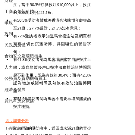
財經
注，當中30.3%打算投注$10,000以上，投注
工商及創新科技
$1,000以上則佔21.1%；
有50.5%受訪者贊成將香港合法賭博年齡提高
環境
至21歲，27.7%反對，21.7%沒有意見；
政制
有72%受訪者表示知道馬會投注站及網頁都
寫有「切勿沉迷賭博」具阻嚇性的警告字
民政及文體
句；
食物安全及環境衛生
有41.8%受訪者認為馬會增設賭客自設投注上
人力
限，或自願暫停戶口投注服務對治賭博問題
起不到作用，認為有效的30.4%；而有42.3%
公務員及資助機構員工
認為增加戒賭輔導及熱線有效防治賭博問
經濟及發展
題；
有58.9%受訪者認為馬會不需要再增加賭波的
資訊科技及廣播
投注種類。
四．調查分析
1.有賭波經驗的受訪者中，近四成未滿21歲的青少