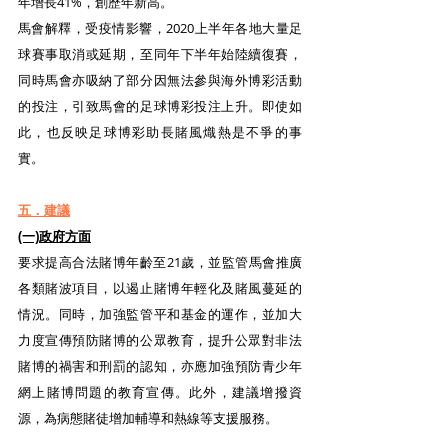
年增長41%，創歷年新高。
馬會解釋，受疫情影響，2020上半年各地大量足
球賽事取消或延期，至同年下半年始陸續復賽，
同時馬會亦吸納了部分因無法參與海外博彩活動
的投注，引致馬會的足球博彩投注上升。即使如
此，也反映足球博彩助長賭風熾熱是不爭的事
實。
五．建議
(一)政府方面
要求提高合法賭博年齡至21歲，並監管馬會推廣
各類賭波項目，以遏止賭博年輕化及賭風蔓延的
情況。同時，加強監管平和基金的運作，並加大
力度宣傳預防賭博的公眾教育，提升公眾對非法
賭博的禍害和刑罰的認知，亦應加強預防青少年
網上賭博問題的教育宣傳。此外，建議增撥資
源，為病態賭徒增加輔導和熱線等支援服務。