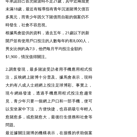
年承認自己首次賭波時不足21歲，其中近兩成更
未滿18歲，最近有報導指有青年沉迷賭博欠債百
多萬元，而青少年因欠下賭債而自殺的個案仍不
時發生，社會不容忽視。
根據馬會提供的資料，過去五年，21歲以下的新
開戶並有使用戶口投注的人數每年約有8,000人，
男女比例約為7:3，他們每月平均投注金額約
$1,900，情況值得關注。
2.調查發現，最多賭波受訪者用手機應用程式投
注，反映網上賭博十分普及。據馬會表示，現時
大約有八成人士經網上投注足球博彩。事實上，
現今網絡發達，透過手機應用程式投注愈趨常
見，青少年只要一個網上戶口和一部手機，便可
以安坐家中下注，方便快捷，也容易吸引年輕人
愈賭愈多，或愈賭愈大，最後衍生債務和社會等
問題。
最近據關注賭博的機構表示，在接獲的求助個案