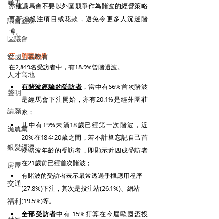
暴力
亦建議馬會不要以外圍競爭作為賭波的經營策略
再新增投注項目或花款，避免令更多人沉迷賭
議會監察
博。
區議會
三．調查結果
愛國主義教育
在2,849名受訪者中，有18.9%曾賭過波。
人才高地
有賭波經驗的受訪者
，當中有66%首次賭波
聲明
是經馬會下注開始，亦有20.1%是經外圍莊
請願
家；
其中有19%未滿18歲已經第一次賭波，近
漁農業
20%在18至20歲之間，若不計算忘記自己首
銀髮經濟
次賭波年齡的受訪者，即顯示近四成受訪者
在21歲前已經首次賭波；
房屋
有賭波的受訪者表示最常透過手機應用程序
交通
(27.8%)下注，其次是投注站(26.1%)、網站
(19.5%)等。
福利
全部受訪者
中有 15%打算在今屆歐國盃投