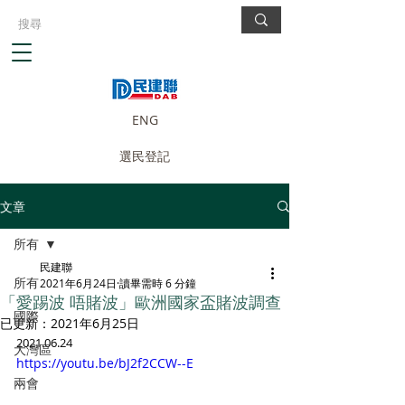
ENG
選民登記
文章
所有
民建聯
所有
2021年6月24日
讀畢需時 6 分鐘
「愛踢波 唔賭波」歐洲國家盃賭波調查
國際
已更新：
2021年6月25日
2021.06.24
大灣區
https://youtu.be/bJ2f2CCW--E
兩會