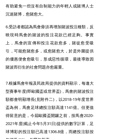
有助避免一些沒有自制能力的年輕人或賭博人士
沉迷賭博，愈賭愈大。
6.受訪者都認為馬會毋須再增加賭波投注種類，反
映現時馬會的賭波的投注花款已經足夠。事實
上，馬會的宣傳和投注花款愈多，賭徒愈受吸
引，可能愈賭愈多，或愈賭愈大，於是外圍提供
的優惠便會愈吸引，形成惡性循環，最後導致因
賭波而衍生的社會問題亦愈嚴重。
7.根據馬會年報及民政局提供的資料顯示，每逢大
型賽事年度(即歐國盃或世界盃)，馬會的賭波投注
額都會明顯增長(見附件二)，以2018-19年度世界
盃為例，馬會足球總投注額高達1141億。但更值
得留意的是，今屆歐國盃開鑼之前，按馬會2020-
2021年度(截止今年5月31日)提供的數字計算，足
球博彩的投注額已高達1306.8億，而總投注額按