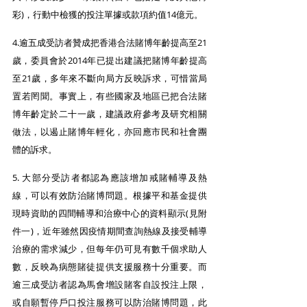
彩)，行動中檢獲的投注單據或款項約值14億元。
4.逾五成受訪者贊成把香港合法賭博年齡提高至21
歲，委員會於2014年已提出建議把賭博年齡提高
至21歲，多年來不斷向局方反映訴求，可惜當局
置若罔聞。事實上，有些國家及地區已把合法賭
博年齡定於二十一歲，建議政府參考及研究相關
做法，以遏止賭博年輕化，亦回應市民和社會團
體的訴求。
5. 大部分受訪者都認為應該增加戒賭輔導及熱
線，可以有效防治賭博問題。根據平和基金提供
現時資助的四間輔導和治療中心的資料顯示(見附
件一)，近年雖然因疫情期間查詢熱線及接受輔導
治療的需求減少，但每年仍可見有數千個求助人
數，反映為病態賭徒提供支援服務十分重要。而
逾三成受訪者認為馬會增設賭客自設投注上限，
或自願暫停戶口投注服務可以防治賭博問題，此