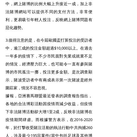
中，網上賭博的比例大幅上升接近一成，加上非
法賭博網站可以提供不同的支付方法，非常便
利，更易吸引年輕人投注，反映網上賭博問題有
惡化趨勢。
3.值得注意的是，在今屆歐國盃打算投注的受訪者
中，逾三成的投注金額超過$10,000以上。在過去
一年多的疫情下，不少市民面對失業或就業不足
的情況，經濟壓力巨大，也可能令一直有參與賭
博的市民孤注一擲，投注更多金額。是次調查顯
示，賭波受訪者中有兩成表示第一次賭波是經外
圍莊家，情況不容忽視。
據報，亞洲賽馬聯盟最近發表的調查報告指出，
各地的合法博彩活動因疫情而減少收益，但疫情
下非法賭博活動卻大增1至2成，反映非法賭博在
疫情期間肆虐。而根據警方表示，在2016-2020
年，於打撃收受賭注活動的執法行動中共拘捕260
人，涉及最少195宗案件(當中包括足球及其他博