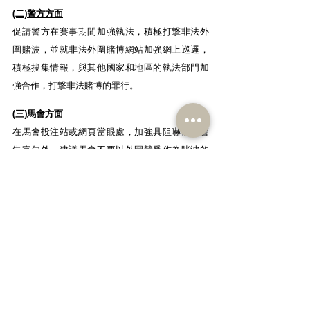
(二)警方方面
促請警方在賽事期間加強執法，積極打撃非法外
圍賭波，並就非法外圍賭博網站加強網上巡邏，
積極搜集情報，與其他國家和地區的執法部門加
強合作，打撃非法賭博的罪行。
(三)馬會方面
在馬會投注站或網頁當眼處，加強具阻嚇性的警
告字句外，建議馬會不要以外圍競爭作為賭波的
經營策略再新增投注項目，並逐步取消即場投注
等引人越賭越深的項目。另外，建議增設賭客自
設投注上限，或自願暫停戶口投注服務，減少一
些不能自制的年輕人或賭博人士沉迷賭博。
(四)家長方面
家長應密切留意子女有否賭博徵兆及隱蔽的網上
賭博行為，一旦發現子女沉迷賭博，應盡早求
助。同時，家長應從小灌輸子女正確的金錢價值