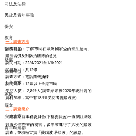
司法及法律
民政及青年事務
保安
教育
一．調查方法
調查目的：了解市民在歐洲國家盃的投注意向、
醫務衛生
賭波習慣及對防治賭博的意見
發展
訪問日期：22/4/2021至1/6/2021
問題數目：共12條
動物權益
調查方式：電話隨機抽樣
工商專業
訪問對象：12歲以上全港市民
受訪人數： 2,849人(調查結果按2020年統計處的
家庭
資料加權，當中有18.9%受訪者曾賭過波)
婦女
二．調查簡介
少數族裔
民建聯家庭事務委員會(下稱委員會)一直關注賭波
對青少年帶來的禍害，多年來進行了六次的賭波
青年民建聯
調查，並積極宣揚「愛踢波 唔賭波」的訊息。