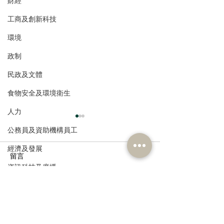
財經
工商及創新科技
環境
政制
民政及文體
食物安全及環境衛生
人力
公務員及資助機構員工
經濟及發展
留言
資訊科技及廣播
撰寫留言......
港區全國人大代表團考察
立法會議員林琳
安徽涇縣，調研紅色文化
共同敦促加強生
保護與非遺活態傳承
管 加強輔助生育