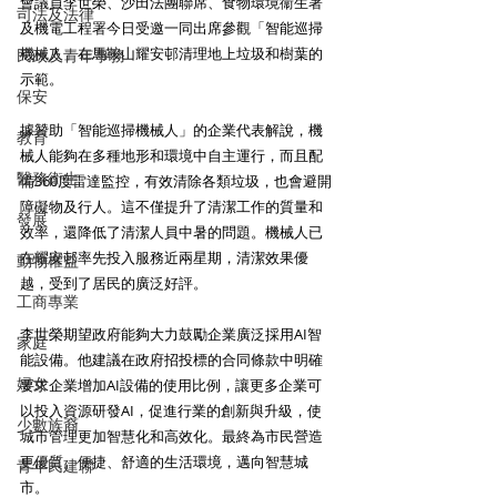
會議員李世榮、沙田法團聯席、食物環境衞生署
司法及法律
及機電工程署今日受邀一同出席參觀「智能巡掃
機械人」在馬鞍山耀安邨清理地上垃圾和樹葉的
民政及青年事務
示範。
保安
據贊助「智能巡掃機械人」的企業代表解說，機
教育
械人能夠在多種地形和環境中自主運行，而且配
醫務衛生
備360度雷達監控，有效清除各類垃圾，也會避開
障礙物及行人。這不僅提升了清潔工作的質量和
發展
效率，還降低了清潔人員中暑的問題。機械人已
在耀安邨率先投入服務近兩星期，清潔效果優
動物權益
越，受到了居民的廣泛好評。
工商專業
李世榮期望政府能夠大力鼓勵企業廣泛採用AI智
家庭
能設備。他建議在政府招投標的合同條款中明確
婦女
要求企業增加AI設備的使用比例，讓更多企業可
以投入資源研發AI，促進行業的創新與升級，使
少數族裔
城市管理更加智慧化和高效化。最終為市民營造
更優質、便捷、舒適的生活環境，邁向智慧城
青年民建聯
市。