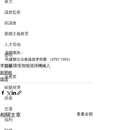
暴力
議會監察
區議會
愛國主義教育
人才高地
新聞查詢： 
聲明
民建聯立法會議員李世榮 （9797 7393）
李世榮
環境
智能巡掃機械人
請願
新聞稿
漁農業
環境
銀髮經濟
房屋
交通
相關文章
查看全部
福利