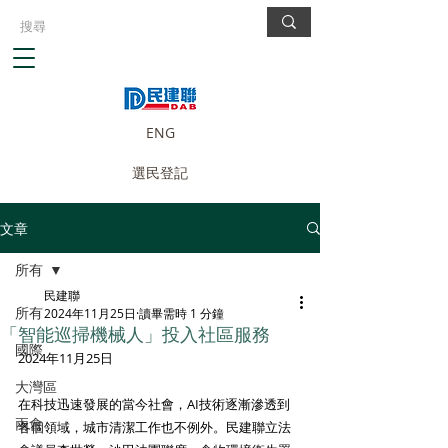
ENG
選民登記
文章
所有
民建聯
所有
2024年11月25日
讀畢需時 1 分鐘
「智能巡掃機械人」投入社區服務
國際
2024年11月25日
大灣區
在科技迅速發展的當今社會，AI技術逐漸滲透到
兩會
各個領域，城市清潔工作也不例外。民建聯立法