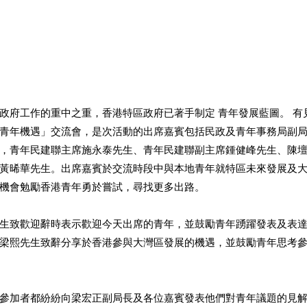
政府工作的重中之重，香港特區政府已著手制定 青年發展藍圖。 有
青年機遇」交流會，是次活動的出席嘉賓包括民政及青年事務局副
，青年民建聯主席施永泰先生、青年民建聯副主席鍾健峰先生、陳
黃晞華先生。出席嘉賓於交流時段中與本地青年就特區未來發展及
機會勉勵香港青年勇於嘗試，尋找更多出路。
先生致歡迎辭時表示歡迎今天出席的青年，並鼓勵青年踴躍發表及表
梁熙先生致辭分享於香港參與大灣區發展的機遇，並鼓勵青年思考
參加者都紛紛向梁宏正副局長及各位嘉賓發表他們對青年議題的見