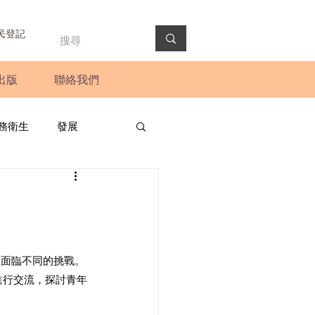
民登記
出版
聯絡我們
務衛生
發展
政預算案
圓桌會議
法會
新聞稿
正面臨不同的挑戰。
進行交流，探討青年