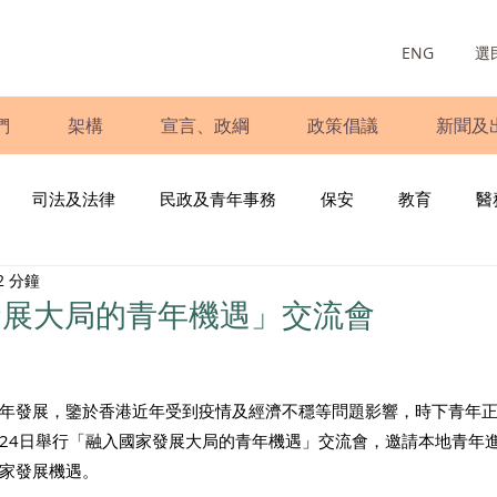
ENG
選
們
架構
宣言、政綱
政策倡議
新聞及
司法及法律
民政及青年事務
保安
教育
醫
2 分鐘
庭
婦女
少數族裔
青年民建聯
施政報告
財
發展大局的青年機遇」交流會
書
調查
新冠肺炎
選舉
義工
民生
立
年發展，鑒於香港近年受到疫情及經濟不穩等問題影響，時下青年
9月24日舉行「融入國家發展大局的青年機遇」交流會，邀請本地青年
家發展機遇。