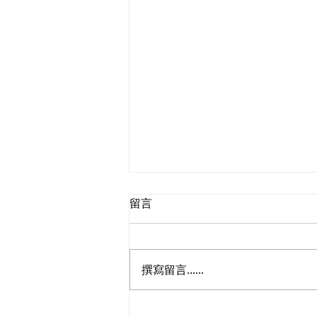
留言
撰寫留言......
青年民建聯支部，新一屆支部