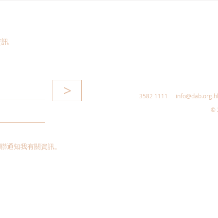
獎禮暨立法會議政體驗日
資訊
>
3582 1111
info@dab.org.h
© 
聯通知我有關資訊。