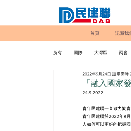
首頁
認識我
所有
國際
大灣區
兩會
2022年9月24日
讀畢需時 
動物權益
工商專業
家
「融入國家
24.9.2022
政策倡議
民建聯報告及建議
青年民建聯一直致力於青
青年民建聯於2022年
暴力
議會監察
區議會
人如何可以更好的把握國