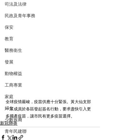
司法及法律
民政及青年事務
保安
教育
醫務衛生
發展
動物權益
工商專業
家庭
全球疫情嚴峻，疫苗供應十分緊張。黃大仙支部
婦女
一眾成員於各區發起簽名行動，要求盡快引入更
多國產疫苗，讓市民有更多疫苗選擇。
少數族裔
新冠肺炎
青年民建聯