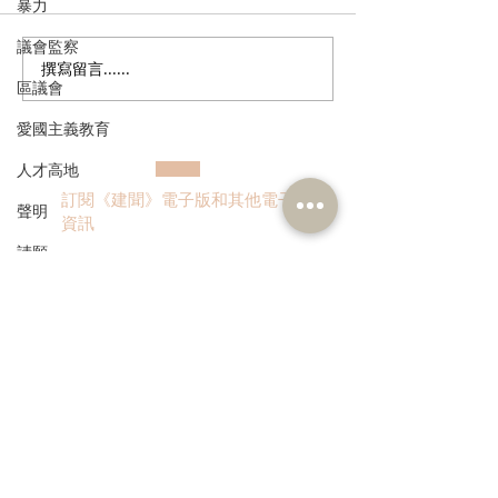
暴力
議會監察
撰寫留言......
多了解、規律生活、保持
香港註冊中醫學
區議會
社交，有助改善「長新
林蓓茵博士推介
冠」患者負面情緒
湯，助紓緩「長
愛國主義教育
體疲倦等徵狀
人才高地
訂閱《建聞》電子版和其他電子
聲明
資訊
請願
漁農業
銀髮經濟
房屋
>
交通
福利
本人同意我的個人資料被用