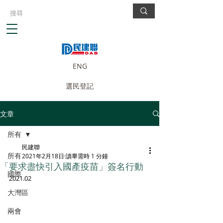
ENG
選民登記
文章
所有
民建聯
所有
2021年2月18日
讀畢需時 1 分鐘
「要求盡快引入國產疫苗」簽名行動
國際
2021.02
大灣區
兩會