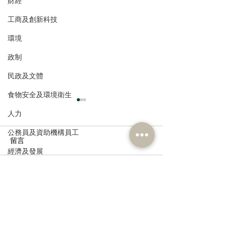
財經
工商及創新科技
環境
政制
民政及文體
食物安全及環境衛生
人力
公務員及資助機構員工
留言
經濟及發展
資訊科技及廣播
撰寫留言......
走進蔚來、國盾量子與科
鄭泳舜夥九龍城
大訊飛，港區人大代表團
區視察，樂見啟
深入合肥調研科創成果
會刺激地區消費
業界加碼優惠，