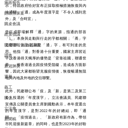
施政報告
示，特區政府恰好宣布正採取積極措施恢復與內
地通關，「通」成為年度漢字是「不令人感到意
財政預算案
外」及「合時宜」。
圓桌會議
曾鈺成即場解釋「通」字的來源，指通的部首
政策倡議
「辶」本身與走動與行走的字都相關；「甬」字
民建聯報告及建議書
是聲部，結合起就是「通」字，有可到達的意
思。他指「通」對香港十分重要，國家主席習近
調查
平說香港得天獨厚的優勢是「背靠祖國，聯通世
界」，惟香港過去因疫情受阻礙，造成各方面影
新冠肺炎
響，因此大家都盼望克服疫情後，恢復暢通無阻
選舉
地與內地及外地的交往聯繫。
義工
此外，民建聯公布「疫」及「新」是第二及第三
民生
多人投選的「年度漢字」。立法會議員、民建聯
宣傳及公關委員會主席劉國勳表示，本年度選出
立法會
的年度漢字，是對2022年的好總結，即「通
關」、「疫情過去」、「新政府有新作為，帶領
新聞稿
市民迎接新篇章」的同時，也是對2023年的好盼