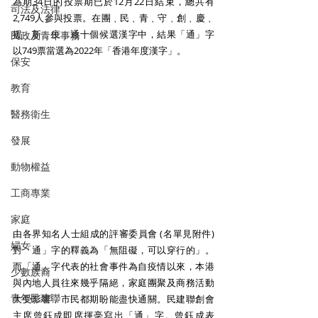
為期34日的投票期已於12月22日結束，總共有
司法及法律
2,749人參與投票。在團﹑民﹑青﹑守﹑創﹑慶﹑
援﹑新﹑疫﹑通十個候選漢字中，結果「通」字
民政及青年事務
以749票當選為2022年「香港年度漢字」。 
保安
教育
醫務衛生
發展
動物權益
工商專業
家庭
由各界知名人士組成的評審委員會 (名單見附件) 
婦女
對「通」字的釋義為「無阻礙，可以穿行的」。
而「通」字代表的社會事件為自疫情以來，本港
少數族裔
與內地人員往來幾乎隔絕，家庭團聚及商務活動
青年民建聯
大受影響，市民都期盼能盡快通關。民建聯創會
主席曾鈺成即席揮毫寫出「通」字。曾鈺成表