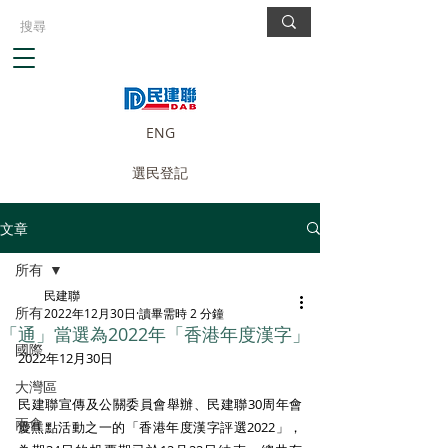
ENG
選民登記
文章
所有
民建聯
所有
2022年12月30日
讀畢需時 2 分鐘
「通」當選為2022年「香港年度漢字」
國際
2022年12月30日
大灣區
民建聯宣傳及公關委員會舉辦、民建聯30周年會
兩會
慶焦點活動之一的「香港年度漢字評選2022」，