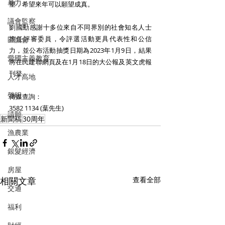
暴力
望，希望來年可以願望成真。
議會監察
劉國勳感謝十多位來自不同界別的社會知名人士
擔任評審委員，令評選活動更具代表性和公信
區議會
力，並公布活動抽獎日期為2023年1月9日，結果
愛國主義教育
將在民建聯網頁及在1月18日的大公報及英文虎報
刊登。
人才高地
聲明
傳媒查詢：
3582 1134 (葉先生)
請願
新聞稿
30周年
漁農業
銀髮經濟
房屋
相關文章
查看全部
交通
福利