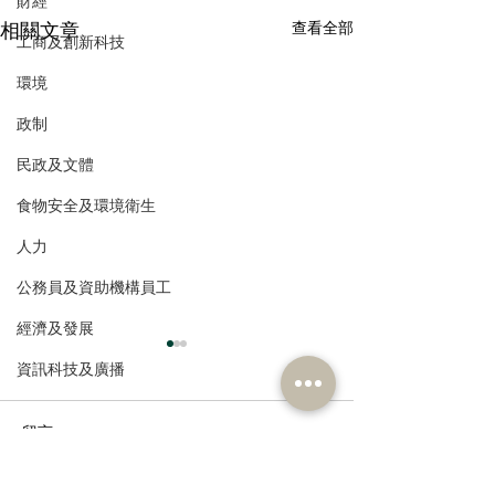
財經
相關文章
查看全部
工商及創新科技
環境
政制
民政及文體
食物安全及環境衛生
人力
公務員及資助機構員工
經濟及發展
資訊科技及廣播
留言
創業馬拉松頒獎