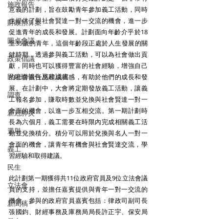
施政報告
意義的計劃，旨在鼓勵青年參加義工活動，同時
也提供了與社會賢達一對一交流的機會，進一步
財政預算案
促進青年的成長和發展。計劃面向年齡介乎於18
圓桌會議
至35歲的青年，這個年齡段正處於人生發展的關
鍵時期，透過參與義工活動，可以為社會做出貢
政策倡議
獻，同時也可以獲得豐富的社會經驗，增強自己
民建聯報告及建議書
的社會責任感和成就感，有助於他們的成長和發
展。在計劃中，大會將定期發放義工活動，讓義
調查
工報名參加，賺取時數並兌換與社會賢達一對一
會面的機會，以進一步互相交流。第一期計劃時
新冠肺炎
長為六個月，義工需要在時限內完成相關義工活
選舉
動並兌換積分。積分可以用於兌換與名人一對一
會面的機會，讓青年有機會與社會賢達交流，學
義工
習經驗和取得建議。
民生
此計劃第一期獲得共11位政府官員及9位立法會議
立法會
員的支持，並擔任嘉賓提供與青年一對一交流的
機會，參與的政府官員嘉賓包括：律政司副司長
新聞稿
張國鈞、財經事務及庫務局局長許正宇、保安局