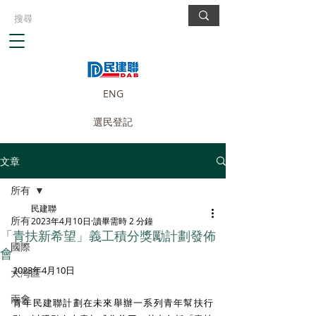
ENG
選民登記
文章
所有
民建聯
所有
2023年4月10日
讀畢需時 2 分鐘
「青扶新希望」義工積分獎勵計劃發佈
國際
會
2023年4月10日
大灣區
兩會
青年民建聯計劃在未來舉辦一系列青年幫扶行