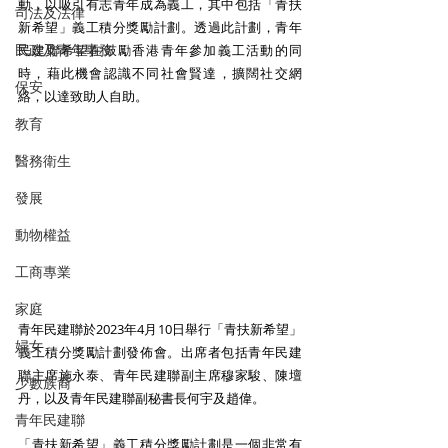
動，以吸引有志青年成為義工，其中包括「青扶
司法及法律
新希望」義工積分獎勵計劃。透過此計劃，青年
民政及青年事務
民建聯希望在鼓勵香港青年參加義工活動的同
時，藉此機會認識不同社會賢達，擴闊社交網
保安
絡，以達致助人自助。
教育
醫務衛生
發展
動物權益
工商專業
家庭
青年民建聯於2023年4月10日舉行「青扶新希望」
婦女
義工積分獎勵計劃發佈會。出席者包括青年民建
聯主席施永泰、青年民建聯副主席穆家駿、陳壇
少數族裔
丹，以及青年民建聯副秘書長何宇及趙偉。
青年民建聯
「青扶新希望」義工積分獎勵計劃是一個非常有