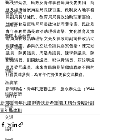
暴力
局長鄧炳強、民政及青年事務局局長麥美娟、商
務及經濟發展局副局長陳百里、政制及內地事務
議會監察
局副局長胡健民、教育局局長政治助理蕭嘉怡、
財經事務及庫務局局長政治助理葉俊廉、民政及
區議會
青年事務局局長政治助理張進樂、文化體育及旅
愛國主義教育
遊局局長政治助理招文亮及律政司副司長政治助
理陳倩雯。參與的立法會議員嘉賓包括：陳克勤
人才高地
議員、陳勇議員、周浩鼎議員、陳學鋒議員、陳
聲明
恒鑌議員、劉國勳議員、鄭泳舜議員、顏汶羽議
員及梁熙議員。未來青民將期望繼續聯絡不同的
請願
社會賢達參與，為青年們提供更多交流機會。
漁農業
新聞聯絡：​青年民建聯主席    施永泰先生（9544 
銀髮經濟
8811）
新聞稿
青年民建聯
青扶新希望
義工積分獎勵計劃
房屋
青年民建聯
交通
福利