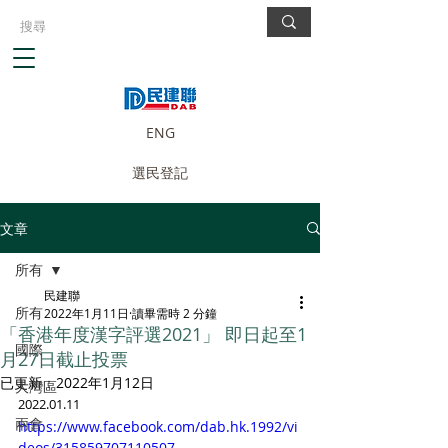
ENG
選民登記
文章
所有
民建聯
所有
2022年1月11日
讀畢需時 2 分鐘
「香港年度漢字評選2021」 即日起至1
國際
月27日截止投票
已更新：
2022年1月12日
大灣區
2022.01.11
兩會
https://www.facebook.com/dab.hk.1992/vi
deos/315859707110507