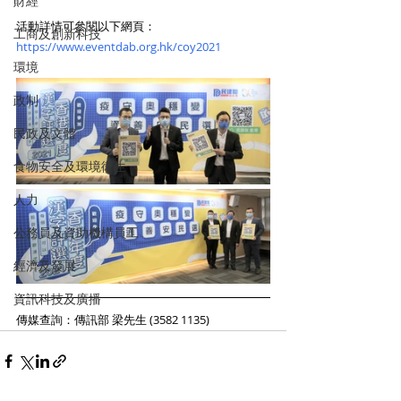
財經
活動詳情可參閱以下網頁：
工商及創新科技
https://www.eventdab.org.hk/coy2021
環境
政制
民政及文體
食物安全及環境衛生
人力
公務員及資助機構員工
經濟及發展
資訊科技及廣播
傳媒查詢：傳訊部 梁先生 (3582 1135)