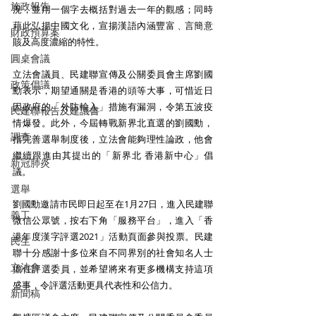
施政報告
況，並用一個字去概括對過去一年的觀感；同時
藉此弘揚中國文化，宣揚漢語內涵豐富﹑言簡意
財政預算案
賅及高度濃縮的特性。
圓桌會議
立法會議員、民建聯宣傳及公關委員會主席劉國
政策倡議
勳表示，期望通關是香港的頭等大事，可惜近日
因政府的「外防輸入」措施有漏洞，令第五波疫
民建聯報告及建議書
情爆發。此外，今屆轉戰新界北直選的劉國勳，
調查
指完善選舉制度後，立法會能夠理性論政，他會
繼續跟進由其提出的「新界北 香港新中心」倡
新冠肺炎
議。
選舉
劉國勳邀請市民即日起至在1月27日，進入民建聯
義工
微信公眾號，按右下角「服務平台」，進入「香
港年度漢字評選2021」活動頁面參與投票。民建
民生
聯十分感謝十多位來自不同界別的社會知名人士
立法會
擔任評選委員，並希望將來有更多機構支持這項
盛事，令評選活動更具代表性和公信力。
新聞稿