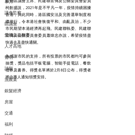
觀塘區議會主席、民建聯宣傳及公關委員會委員
暴力
柯創盛說，2021年是不平凡一年，疫情持續困擾
議會監察
香港，與此同時，港區國安法及完善選舉制度相
繼推行，令本港社會恢復平和、由亂及治，不少
區議會
市民期望本港經濟再起飛。民建聯執委、民建聯
愛國主義教育
宣傳及公關委員會委員蕭煒忠亦說，希望疫情盡
快過去及盡快通關。
人才高地
為感謝市民的支持，所有投票的市民都均可參與
聲明
抽獎，獎品包括平板電腦﹑智能手提電話﹑餐飲
請願
禮券及書券。得獎名單將於2月8日公布，得獎者
將由專人通知領獎安排。
漁農業
銀髮經濟
房屋
交通
福利