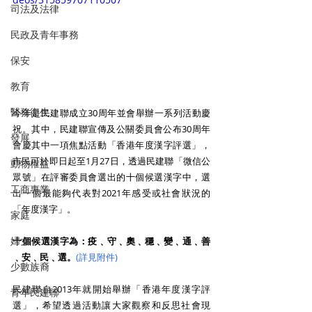
司法及法律
民政及青年事務
保安
教育
醫務衛生
今年是民建聯成立30周年並會舉辦一系列活動慶
祝。其中，民建聯宣傳及公關委員會公布30周年
發展
會慶其中一項焦點活動「香港年度漢字評選」，
市民可於即日起至1月27日，透過民建聯「微信公
動物權益
眾號」在評審委員會選出的十個候選漢字中，選
工商專業
出一個最能夠代表對2021年感受或社會狀況的
「年度漢字」。
家庭
婦女
十個候選漢字為：疫﹑守﹑奧﹑穩﹑變﹑通﹑善
﹑安﹑民﹑選。
(詳見附件) 
少數族裔
民建聯自2013年就開始舉辦「香港年度漢字評
青年民建聯
選」，希望透過活動讓大家觀察和反思社會現