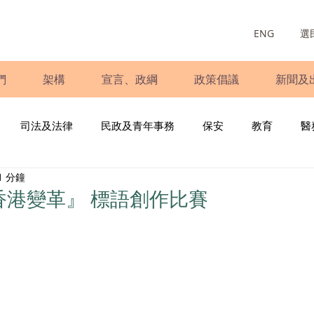
ENG
選
們
架構
宣言、政綱
政策倡議
新聞及
司法及法律
民政及青年事務
保安
教育
醫
1 分鐘
庭
婦女
少數族裔
青年民建聯
施政報告
財
香港變革』 標語創作比賽
書
調查
新冠肺炎
選舉
義工
民生
立