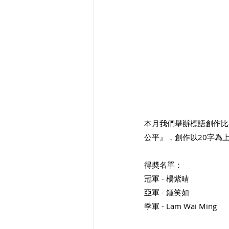
本月我們舉辦標語創作比
公平』，創作以20字為
得奬名單：
冠軍 - 楊紫晴
亞軍 - 鍾笑如
季軍 - Lam Wai Ming