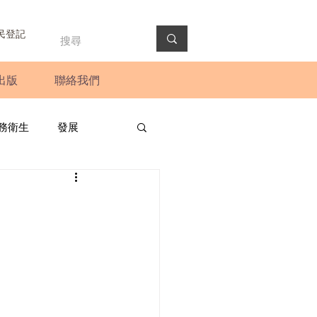
民登記
出版
聯絡我們
務衛生
發展
政預算案
圓桌會議
法會
新聞稿