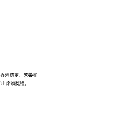
『香港穩定、繁榮和
者出席頒獎禮。