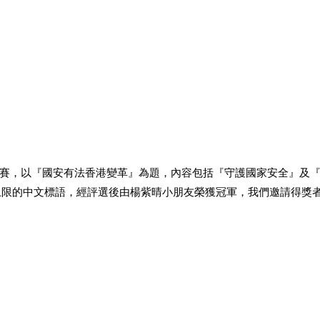
賽，以『國安有法香港變革』為題，內容包括『守護國家安全』及
上限的中文標語，經評選後由楊紫晴小朋友榮獲冠軍，我們邀請得獎