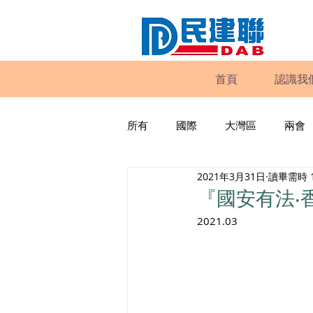
首頁
認識我
所有
國際
大灣區
兩會
2021年3月31日
讀畢需時 
動物權益
工商專業
家
『國安有法‧
2021.03
政策倡議
民建聯報告及建議
暴力
議會監察
區議會