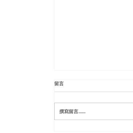
留言
撰寫留言......
民建聯參觀九龍動物管理及動