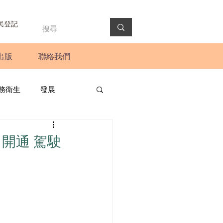
民登記
出版
聯絡我們
務衛生
發展
政預算案
圓桌會議
開通 駕駛
法會
新聞稿