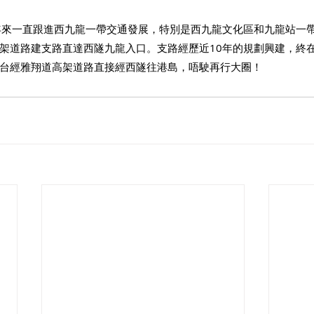
年來一直跟進西九龍一帶交通發展，特別是西九龍文化區和九龍站一
架道路建支路直達西隧九龍入口。支路經歷近10年的規劃興建，終在
台經雅翔道高架道路直接經西隧往港島，唔駛再行大圈！