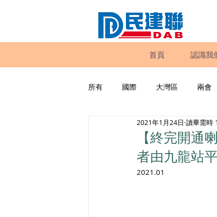
首頁
認識我
所有
國際
大灣區
兩會
2021年1月24日
讀畢需時 
動物權益
工商專業
家
【終完開通喇
者由九龍站
政策倡議
民建聯報告及建議
2021.01
暴力
議會監察
區議會