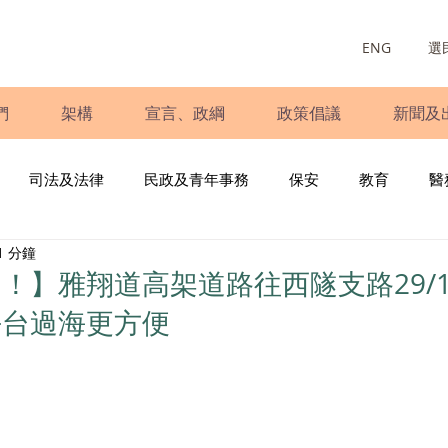
ENG
選
們
架構
宣言、政綱
政策倡議
新聞及
司法及法律
民政及青年事務
保安
教育
醫
1 分鐘
庭
婦女
少數族裔
青年民建聯
施政報告
財
！】雅翔道高架道路往西隧支路29/1
平台過海更方便
書
調查
新冠肺炎
選舉
義工
民生
立