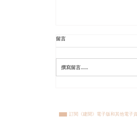
留言
撰寫留言......
陳恒鑌回應機場島自動車項目
正式展開無人駕駛測試
訂閱《建聞》電子版和其他電子