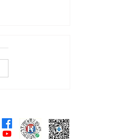
鑌、郭芙蓉就荃灣路新行
橋安全問題 會見路政署及
署促優化道路指示牌 增設
圖像標誌助駕駛者及早選