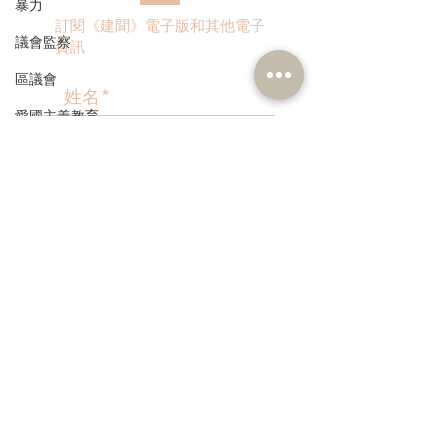
暴力
訂閱《建聞》電子版和其他電子
議會監察
資訊
區議會
愛國主義教育
人才高地
>
聲明
請願
漁農業
本人同意我的個人資料被用
作民建聯通知我有關資訊。
銀髮經濟
房屋
交通
福利