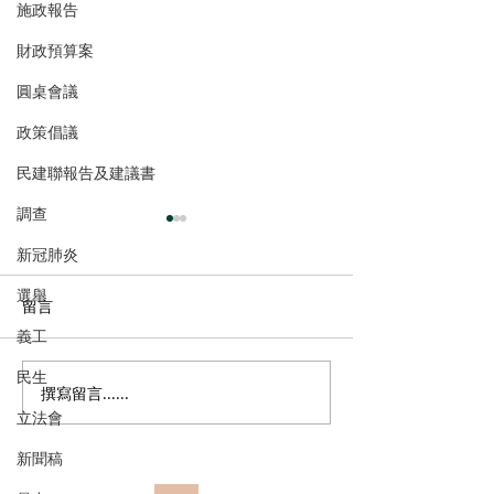
施政報告
財政預算案
圓桌會議
政策倡議
民建聯報告及建議書
調查
新冠肺炎
選舉
留言
義工
民生
撰寫留言......
民建聯呼籲選民登記並積
民建聯回應區議
立法會
極履行選民權力
告
新聞稿