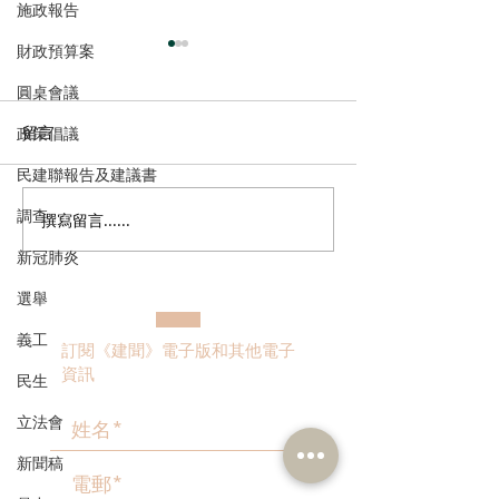
施政報告
財政預算案
圓桌會議
留言
政策倡議
民建聯報告及建議書
調查
撰寫留言......
走進蔚來、國盾量子與科
鄭泳舜夥九龍城
大訊飛，港區人大代表團
區視察，樂見啟
新冠肺炎
深入合肥調研科創成果
會刺激地區消費
選舉
業界加碼優惠，
宣傳迎未來盛事
義工
訂閱《建聞》電子版和其他電子
資訊
民生
立法會
新聞稿