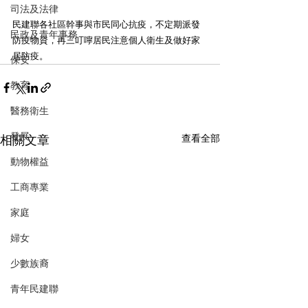
司法及法律
民建聯各社區幹事與市民同心抗疫，不定期派發
民政及青年事務
防疫物資，再三叮嚀居民注意個人衛生及做好家
居防疫。
保安
教育
醫務衛生
發展
相關文章
查看全部
動物權益
工商專業
家庭
婦女
少數族裔
青年民建聯