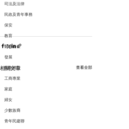
司法及法律
民政及青年事務
保安
教育
醫務衛生
發展
相關文章
查看全部
動物權益
工商專業
家庭
婦女
少數族裔
青年民建聯