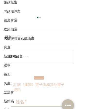
施政報告
財政預算案
圓桌會議
政策倡議
留言
民建聯報告及建議書
調查
撰寫留言......
新冠肺炎
走進蔚來、國盾量子與科
鄭泳舜夥九龍城
大訊飛，港區人大代表團
區視察，樂見啟
選舉
深入合肥調研科創成果
會刺激地區消費
義工
業界加碼優惠，
宣傳迎未來盛事
民生
訂閱《建聞》電子版和其他電子
資訊
立法會
新聞稿