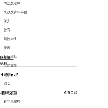
司法及法律
民政及青年事務
保安
教育
醫務衛生
發展
動物權益
醫務衛生
福利
工商專業
家庭
婦女
相關文章
少數族裔
查看全部
青年民建聯