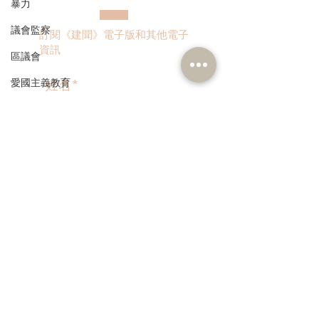
暴力
議會監察
訂閱《建聞》電子版和其他電子
資訊
區議會
愛國主義教育
人才高地
聲明
>
請願
漁農業
銀髮經濟
本人同意我的個人資料被用
作民建聯通知我有關資訊。
房屋
交通
福利