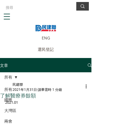
ENG
選民登記
文章
所有
民建聯
所有
2021年1月31日
讀畢需時 1 分鐘
了解醫療券餘額
國際
2021.01
大灣區
兩會