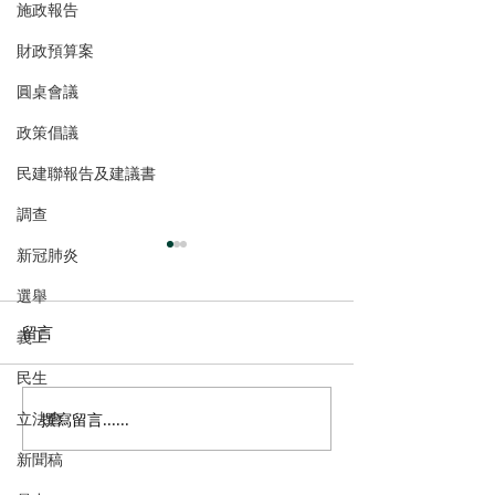
施政報告
財政預算案
圓桌會議
政策倡議
民建聯報告及建議書
調查
新冠肺炎
選舉
留言
義工
民生
立法會
撰寫留言......
陳永光歡迎中醫醫院推展
植潔鈴歡迎綜援
兩項中西醫協作專病治療
試驗計劃，期望
新聞稿
項目
安排令更多人受