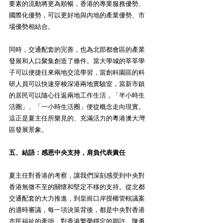
要素的流動將更為順暢，香港的專業服務優勢、
國際化優勢，可以更好地與內地的產業優勢、市
場優勢相結合。
同時，交通配套的完善，也為北部都會區的產業
發展和人口聚集創造了條件。當大學城的莘莘學
子可以便捷往來兩地交流學習，當創科園區的科
研人員可以快速穿梭深港兩地實驗室，當新市鎮
的居民可以隨心往返兩地工作生活，「半小時生
活圈」、「一小時生活圈」便從概念走向現實。
這正是夏主任所樂見的、充滿活力的粵港澳大灣
區發展景象。
五、結語：感恩中央支持，肩負代表責任
夏主任對香港的考察，讓我們深刻感受到中央對
香港無微不至的關懷和堅定不移的支持。從北都
交通配套的大力推進，到皇崗口岸授權管轄議案
的適時審議，每一項決策背後，都是中央對香港
市民福祉的牽掛，對香港繁榮穩定的期許。陳勇