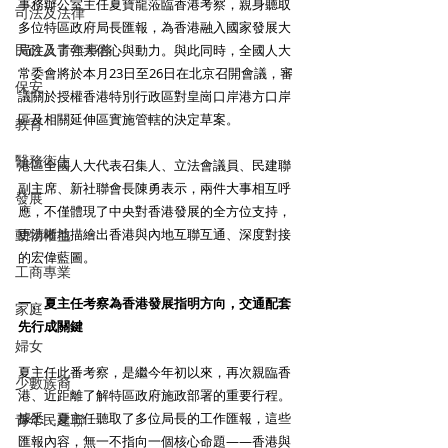
事務辦公室主任夏寶龍蒞臨香港考察，親身聽取
司法及法律
多位特區政府局長匯報，為香港融入國家發展大
民政及青年事務
局注入了強大信心與動力。與此同時，全國人大
常委會將於本月23日至26日在北京召開會議，審
保安
議關於授權香港特別行政區對皇崗口岸港方口岸
區及相關延伸區實施管轄的決定草案。
教育
醫務衛生
港區全國人大代表召集人、立法會議員、民建聯
副主席、新社聯會長陳勇表示，兩件大事相互呼
發展
應，不僅體現了中央對香港發展的全方位支持，
動物權益
更清晰地描繪出香港與內地互聯互通、深度對接
的宏偉藍圖。
工商專業
一、夏主任考察為香港發展指明方向，交通配套
家庭
先行成關鍵
婦女
夏主任此番考察，是繼今年初以來，再次親臨香
少數族裔
港、近距離了解特區政府施政部署的重要行程。
據悉，夏主任聽取了多位局長的工作匯報，這些
青年民建聯
匯報內容，無一不指向一個核心命題——香港與