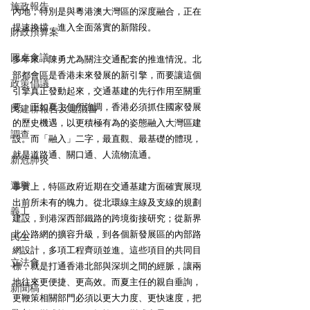
施政報告
內地，特別是與粵港澳大灣區的深度融合，正在
提速換擋，進入全面落實的新階段。
財政預算案
圓桌會議
多年來，陳勇尤為關注交通配套的推進情況。北
部都會區是香港未來發展的新引擎，而要讓這個
政策倡議
引擎真正發動起來，交通基建的先行作用至關重
要。正如夏主任所強調，香港必須抓住國家發展
民建聯報告及建議書
的歷史機遇，以更積極有為的姿態融入大灣區建
調查
設。而「融入」二字，最直觀、最基礎的體現，
就是道路通、關口通、人流物流通。
新冠肺炎
選舉
事實上，特區政府近期在交通基建方面確實展現
出前所未有的魄力。從北環線主線及支線的規劃
義工
建設，到港深西部鐵路的跨境銜接研究；從新界
北公路網的擴容升級，到各個新發展區的內部路
民生
網設計，多項工程齊頭並進。這些項目的共同目
立法會
標，就是打通香港北部與深圳之間的經脈，讓兩
地往來更便捷、更高效。而夏主任的親自垂詢，
新聞稿
更鞭策相關部門必須以更大力度、更快速度，把