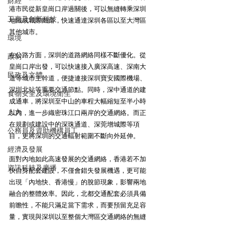
財經
港市民從新皇崗口岸過關後，可以無縫轉乘深圳
工商及創新科技
地鐵或城際鐵路，快速通達深圳各區以至大灣區
其他城市。
環境
在公路方面，深圳的道路網絡同樣不斷優化。從
政制
皇崗口岸出發，可以快速接入廣深高速、深南大
民政及文體
道等城市主幹道，便捷連接深圳寶安國際機場、
深圳北站等重要交通節點。同時，深中通道的建
食物安全及環境衛生
成通車，將深圳至中山的車程大幅縮短至半小時
人力
以內，進一步織密珠江口兩岸的交通網絡。而正
在規劃或建設中的深珠通道、深莞增城際等項
公務員及資助機構員工
目，更將深圳的交通輻射範圍不斷向外延伸。
經濟及發展
面對內地如此高速發展的交通網絡，香港若不加
資訊科技及廣播
快自身配套建設，不僅會錯失發展機遇，更可能
出現「內地快、香港慢」的脫節現象，影響兩地
融合的整體效率。因此，北都交通配套必須具備
前瞻性，不能只滿足當下需求，而要預留充足容
量，實現與深圳以至整個大灣區交通網絡的無縫