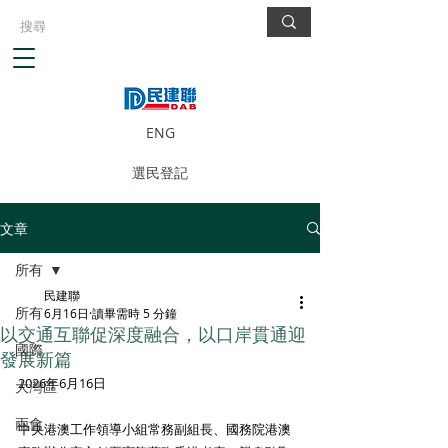
ENG
選民登記
文章
所有
民建聯
所有
6月16日
讀畢需時 5 分鐘
以交通互聯促深度融合，以口岸貫通迎
國際
發展新篇
2026年6月16日
大灣區
兩會
中央港澳工作領導小組常務副組長、國務院港澳