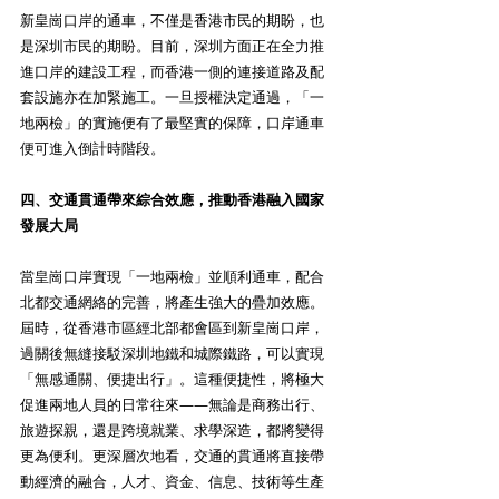
新皇崗口岸的通車，不僅是香港市民的期盼，也
是深圳市民的期盼。目前，深圳方面正在全力推
進口岸的建設工程，而香港一側的連接道路及配
套設施亦在加緊施工。一旦授權決定通過，「一
地兩檢」的實施便有了最堅實的保障，口岸通車
便可進入倒計時階段。
四、交通貫通帶來綜合效應，推動香港融入國家
發展大局
當皇崗口岸實現「一地兩檢」並順利通車，配合
北都交通網絡的完善，將產生強大的疊加效應。
屆時，從香港市區經北部都會區到新皇崗口岸，
過關後無縫接駁深圳地鐵和城際鐵路，可以實現
「無感通關、便捷出行」。這種便捷性，將極大
促進兩地人員的日常往來——無論是商務出行、
旅遊探親，還是跨境就業、求學深造，都將變得
更為便利。更深層次地看，交通的貫通將直接帶
動經濟的融合，人才、資金、信息、技術等生產