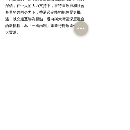
深信，在中央的大力支持下，在特區政府和社會
各界的共同努力下，香港必定能夠把握歷史機
遇，以交通互聯為起點，邁向與大灣區深度融合
的新征程，為「一國兩制」事業行穩致遠作出更
大貢獻。
傳媒查詢：
港區全國人大代表召集人、立法會議員、民建聯
副主席、新社聯會長陳勇9668 
6095(WhatsApp/Wechat/電話)
陳勇
交通
夏寶龍
皇崗口岸港方口岸區
政制
相關文章
查看全部