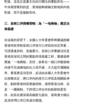
對接。這也正是夏主任此行關注的重點所在——
中央期望看到的是，香港能夠積極主動地與內地
對接，而不是被動等待。
三、皇崗口岸授權管轄：為「一地兩檢」奠定法
律基礎
在這樣的背景下，全國人大常委會即將審議授權
香港特區管轄皇崗口岸港方口岸區的決定草案，
可謂適逢其時、意義重大。皇崗口岸重建項目是
香港與深圳之間的重點跨境基建工程，重建後將
實施「一地兩檢」安排，旅客在一個口岸建築物
內便可完成兩地的出入境手續，大大提升通關效
率。要落實這項安排，必須由全國人大常委會作
出授權決定，將口岸內的港方口岸區及相關延伸
區，劃歸香港特區實施管轄，適用香港法律。這
是「一國兩制」下跨境口岸合作的創新制度安
排，此前在廣深港高鐵西九龍站、港珠澳大橋以
及深圳灣口岸已有成功實踐。