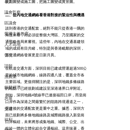
暴力
規劃圖變成施工圖，把施工圖變成實景圖。
議會監察
二、從內地交通網絡看香港對接的緊迫性與機遇
區議會
談到香港的交通配套，絕對不能只從香港一隅的
愛國主義教育
角度來看，而必須從整個大灣區、乃至國家的交
通戰略佈局來審視。這些年，內地在交通基建領
人才高地
域的成就有目共睹，特別是與香港毗鄰的深圳，
聲明
其交通網絡發展更是日新月異。
請願
在軌道交通方面，深圳目前已建成營運超過500公
里的城市地鐵網絡，線路四通八達，覆蓋全市各
漁農業
主要區域。更值得關注的是，深圳地鐵多條線路
銀髮經濟
的站點，已經規劃或建設至深港邊界口岸附近。
例如，深圳地鐵4號線早已連接福田口岸，而皇崗
房屋
口岸作為深港之間最繁忙的陸路跨境通道之一，
重建後的交通配套更是重中之重。據悉，深圳方
交通
面已規劃將多條地鐵線路及城際鐵路接入新皇崗
福利
口岸樞紐，未來將形成集地鐵、城際、公交、出
租於一體的立體化綜合交通樞紐。這意味著，香