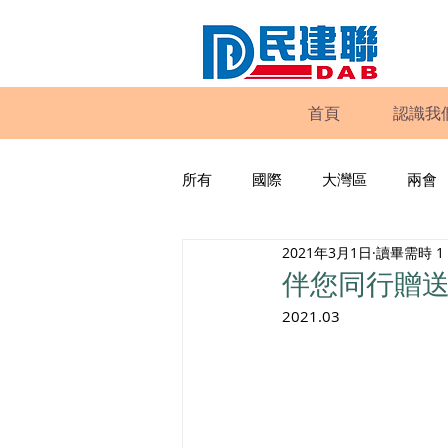
首頁
認識我
所有
國際
大灣區
兩會
2021年3月1日
讀畢需時 1
動物權益
工商專業
家
伴您同行贈
2021.03
政策倡議
民建聯報告及建議
暴力
議會監察
區議會