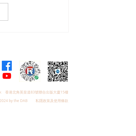
會議員林琳、蘇紹聰共同
加強生殖科技監管 加強輔
育保障
k
香港北角英皇道83號聯合出版大廈15樓
2024 by the DAB
私隱政策及使用條款