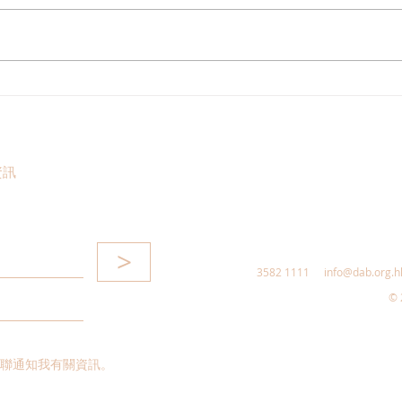
港區全國人大代表團考察安徽
立法
涇縣，調研紅色文化保護與非
敦促
遺活態傳承
助生
資訊
>
3582 1111
info@dab.org.h
© 
聯通知我有關資訊。