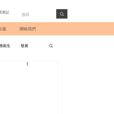
民登記
出版
聯絡我們
務衛生
發展
政預算案
圓桌會議
法會
新聞稿