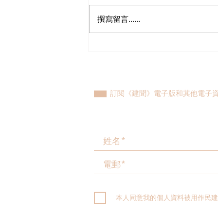
撰寫留言......
民建聯參觀九龍動物管理及動
物福利綜合大樓，與政府就修
例提升動物福利、打擊走私進
行探討
訂閱《建聞》電子版和其他電子
本人同意我的個人資料被用作民建