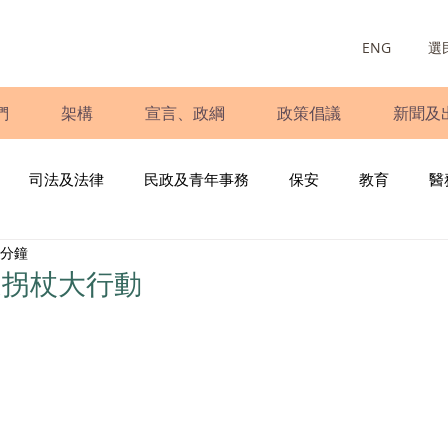
ENG
選
們
架構
宣言、政綱
政策倡議
新聞及
司法及法律
民政及青年事務
保安
教育
醫
 分鐘
庭
婦女
少數族裔
青年民建聯
施政報告
財
送拐杖大行動
書
調查
新冠肺炎
選舉
義工
民生
立