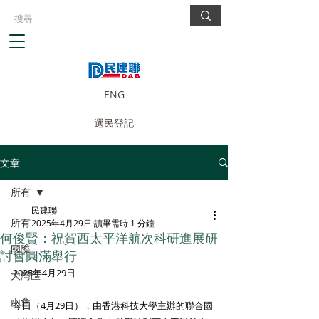
ENG
選民登記
文章
所有
民建聯
所有
2025年4月29日
讀畢需時 1 分鐘
何俊賢：祝賀西太平洋航次科研進展研
國際
討會圓滿舉行
2025年4月29日
大灣區
兩會
今日（4月29日），由香港科技大學主辦的聯合國