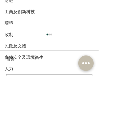
財經
工商及創新科技
環境
政制
民政及文體
食物安全及環境衛生
留言
人力
公務員及資助機構員工
撰寫留言......
港區全國人大代表團考察
立法會議員林琳
安徽涇縣，調研紅色文化
共同敦促加強生
經濟及發展
保護與非遺活態傳承
管 加強輔助生育
資訊科技及廣播
訂閱《建聞》電子版和其他電子
資訊