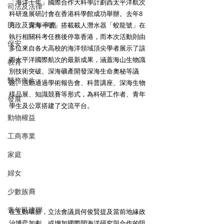
「海洋十年」國際合作大科學計劃西太平洋航次
司法及法律
科研進展研討會在香港科學館成功舉辦。去年8
民政及青年事務
月，「深海一號」搭載載人潛水器「蛟龍號」在
執行相關科考任務後停靠香港，而本次活動則由
保安
多位來自各大高校的海洋領域頂尖學者展示了該
西太平洋國際航次的最新成果，涵蓋海山生物識
教育
別技術突破、深海礦產開發深海生命奧秘等議
醫務衛生
題。活動通過學術報告會、科普講座、深海生物
樣品展、知識競賽等形式，為科研工作者、青年
發展
學生及公眾搭建了交流平台。
動物權益
工商專業
家庭
婦女
少數族裔
青年民建聯
在互動環節，立法會議員何俊賢提及當前地緣政
治博弈加劇，或增加國際間海洋研究與合作的阻