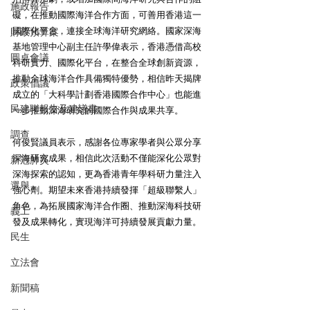
施政報告
礙，在推動國際海洋合作方面，可善用香港這一
國際化平台，連接全球海洋研究網絡。國家深海
財政預算案
基地管理中心副主任許學偉表示，香港憑借高校
圓桌會議
科研實力、國際化平台，在整合全球創新資源，
推動全球海洋合作具備獨特優勢，相信昨天揭牌
政策倡議
成立的「大科學計劃香港國際合作中心」也能進
民建聯報告及建議書
一步推動深海研究的國際合作與成果共享。
調查
何俊賢議員表示，感謝各位專家學者與公眾分享
深海研究成果，相信此次活動不僅能深化公眾對
新冠肺炎
深海探索的認知，更為香港青年學科研力量注入
選舉
強心劑。期望未來香港持續發揮「超級聯繫人」
角色，為拓展國家海洋合作圈、推動深海科技研
義工
發及成果轉化，實現海洋可持續發展貢獻力量。
民生
立法會
新聞稿