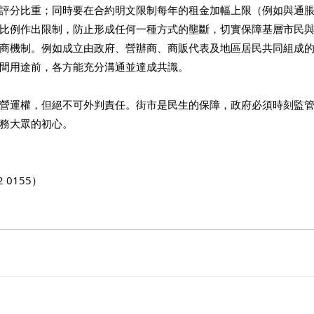
評分比重；同時要在合約明文限制每年的租金加幅上限（例如與通
比例作出限制，防止形成任何一種方式的壟斷，切實保障基層市民
商機制。例如成立由政府、營辦商、商販代表及地區居民共同組成
間用途前，各方能充分溝通並達成共識。
營運權，但絕不可外判責任。街市是民生的保障，政府必須時刻監
務大眾的初心。
 0155）