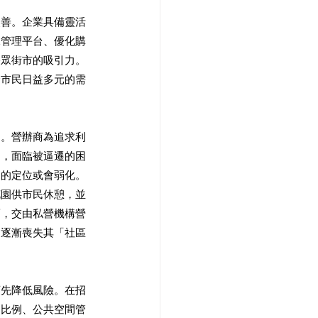
改善。企業具備靈活
據管理平台、優化購
公眾街市的吸引力。
合市民日益多元的需
題。營辦商為追求利
團，面臨被逼遷的困
」的定位或會弱化。
花園供市民休憩，並
而，交由私營機構營
間逐漸喪失其「社區
預先降低風險。在招
留比例、公共空間管