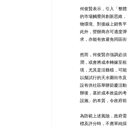
何俊賢表示，引入「整體
的市場觸覺與創新思維，
物環境、對接線上銷售平
此外，營辦商亦可適度彈
求，亦能有效避免同區街
然而，何俊賢亦強調必須
潤，或會將成本轉嫁至租
境，尤其是活雞檔，可能
以擬試行的天水圍街市及
設有供社區舉辦節慶活動
辦後，基於成本效益的考
設施」的本質，令政府前
為防範上述風險，政府需
標及評分時，不應單純採