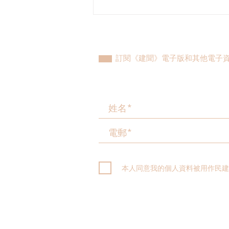
植潔鈴與港島東團隊與發展局
及水務署會晤，跟進港島東大
範圍停水後續工作初見成果
訂閱《建聞》電子版和其他電子
本人同意我的個人資料被用作民建