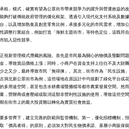
承租」模式，確實有望為公眾街市帶來競爭力的躍升與營運效益的
能夠打破傳統政府管理的僵化框架。透過引入現代化支付系統及數
台，以及增加熟食及創意零售比例，承接多元化的市民需求，增加
性調整行業組合，例如打造「海鮮主題街市」等特色定位，這既符
市陷入惡性競爭。
正視新管理模式潛藏的風險。首先是市民最為關心的物價及壟斷問
金，導致貨品價格上漲；同時，小商戶在資金支持上往往不及大財
少之又少，最終導致市民「無得揀」。其次，街市作為「民生設施
古洞北新公眾街市為例，這些場地在原設計中均規劃了綠化平台或
的多用途空間，甚至包含水耕農場暨攤檔等都市農業發展空間。然
量，營辦商或會壓縮或取消這類非營利性設施的使用，導致這些空
期在街市上的龐大投資難以轉化為實質社會效益。
要多管齊下，建立完善的防範與監管機制。第一，優化招標機制，
取「價高者得」的原則，必須加大對民生物價承諾、基層小商販保