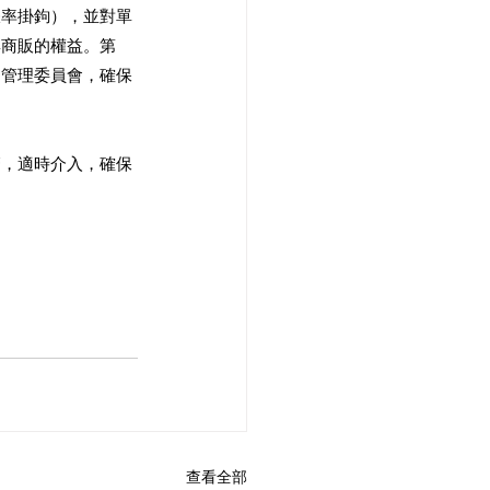
脹率掛鉤），並對單
與商販的權益。第
的管理委員會，確保
管，適時介入，確保
查看全部