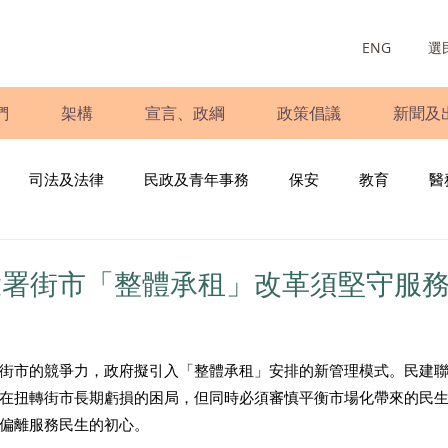
ENG
選
們
架構
宣言、政綱
政策倡議
新聞及
司法及法律
民政及青年事務
保安
教育
醫
庭
婦女
少數族裔
青年民建聯
施政報告
財
環署街市「整體承租」改革須堅守服
書
調查
新冠肺炎
選舉
義工
民生
立
街市的競爭力，政府擬引入「整體承租」安排的新管理模式。民建
在扭轉街市長期虧損的困局，但同時必須審慎平衡市場化帶來的民
偏離服務民生的初心。