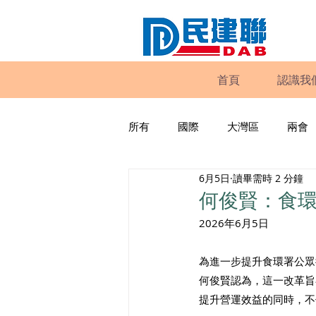
首頁
認識我
所有
國際
大灣區
兩會
6月5日
讀畢需時 2 分鐘
動物權益
工商專業
家
何俊賢：食
2026年6月5日
政策倡議
民建聯報告及建議
為進一步提升食環署公眾
何俊賢認為，這一改革旨
暴力
議會監察
區議會
提升營運效益的同時，不