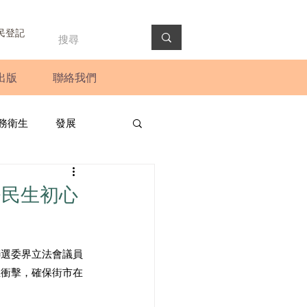
民登記
出版
聯絡我們
務衛生
發展
政預算案
圓桌會議
務民生初心
法會
新聞稿
聯選委界立法會議員
生衝擊，確保街市在