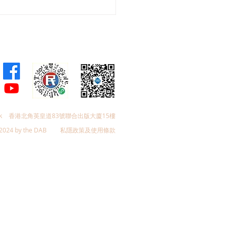
蓉與新界西南團隊成功爭
景山路升降機撥款 1.88億
程正式上馬 當區居民告別
6級樓梯
k
香港北角英皇道83號聯合出版大廈15樓
2024 by the DAB
私隱政策及使用條款