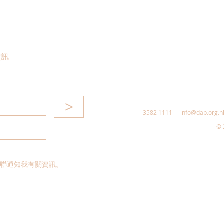
2026年中西區公廁衛生情況逐
郭芙
個捉
取荔
元工
13
資訊
>
3582 1111
info@dab.org.h
© 
聯通知我有關資訊。