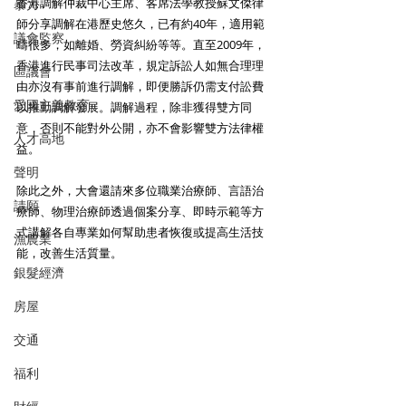
香港調解仲裁中心主席、客席法學教授蘇文傑律
暴力
師分享調解在港歷史悠久，已有約40年，適用範
議會監察
疇很多，如離婚、勞資糾紛等等。直至2009年，
香港進行民事司法改革，規定訴訟人如無合理理
區議會
由亦沒有事前進行調解，即便勝訴仍需支付訟費
愛國主義教育
以推動調解發展。調解過程，除非獲得雙方同
意，否則不能對外公開，亦不會影響雙方法律權
人才高地
益。
聲明
除此之外，大會還請來多位職業治療師、言語治
請願
療師、物理治療師透過個案分享、即時示範等方
式講解各自專業如何幫助患者恢復或提高生活技
漁農業
能，改善生活質量。　
銀髮經濟
房屋
交通
福利