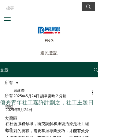
ENG
選民登記
文章
所有
民建聯
所有
2025年5月24日
讀畢需時 2 分鐘
優秀青年社工嘉許計劃之，社工主題日
國際
2025年5月24日
大灣區
在社會服務領域，衝突調解和康復治療是社工經
兩會
常面對的挑戰，需要掌握專業技巧，才能有效介