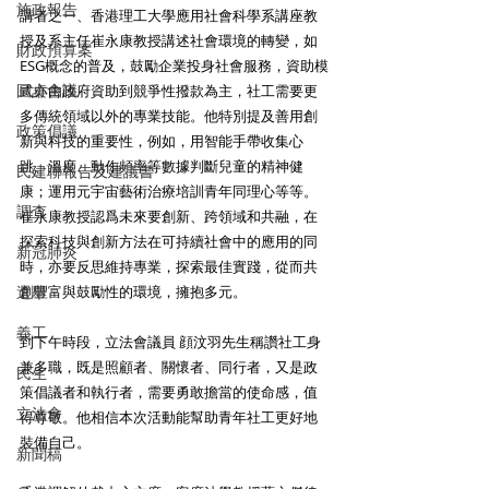
施政報告
講者之一、香港理工大學應用社會科學系講座教
授及系主任崔永康教授講述社會環境的轉變，如
財政預算案
ESG概念的普及，鼓勵企業投身社會服務，資助模
圓桌會議
式亦由政府資助到競爭性撥款為主，社工需要更
多傳統領域以外的專業技能。他特別提及善用創
政策倡議
新與科技的重要性，例如，用智能手帶收集心
跳、溫度、動作頻率等數據判斷兒童的精神健
民建聯報告及建議書
康；運用元宇宙藝術治療培訓青年同理心等等。
調查
崔永康教授認爲未來要創新、跨領域和共融，在
探索科技與創新方法在可持續社會中的應用的同
新冠肺炎
時，亦要反思維持專業，探索最佳實踐，從而共
選舉
創豐富與鼓勵性的環境，擁抱多元。
義工
到下午時段，立法會議員 顔汶羽先生稱讚社工身
兼多職，既是照顧者、關懷者、同行者，又是政
民生
策倡議者和執行者，需要勇敢擔當的使命感，值
立法會
得尊敬。他相信本次活動能幫助青年社工更好地
裝備自己。
新聞稿