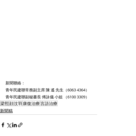
新聞聯絡：
青年民建聯常務副主席 陳 遙 先生（6063 4364）
青年民建聯副秘書長 傅詠儀 小姐 （6100 3309）
梁熙
顔汶羽
康復治療
言語治療
新聞稿