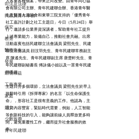
入各重各種個案，帶來正向改變。由青年同心協
司法及法律
會有限公司主辦、青年民建聯合辦、香港青年醫
生及醫護人員協會和東華三院支持的「優秀青年
民政及青年事務
社工嘉許計劃之社工主題日」今日（5月24日）舉
保安
行，邀請多位業界資深講者，幫助青年社工提升
上述專業能力，裝備自己，推動社會共融。出席
教育
活動嘉賓包括民建聯立法會議員 梁熙先生、民建
醫務衛生
聯立法會議員 顔汶羽先生、青年民建聯常務副主
席 陳遙先生、青年民建聯副主席 唐楚軒先生、青
發展
年民建聯副秘書長 傅詠儀小姐以及一眾青年民建
聯委員。
動物權益
工商專業
主題日分多個環節，立法會議員 梁熙先生於早上
致辭時引用《拆彈專家》的名言「以生命保護生
家庭
命」，形容社工是很有意義的工作。他認為，主
婦女
題日內容豐富，緊貼時代需要，例如，人工智能
等創新科技的引入，能夠讓前線人員釋放更多時
少數族裔
間，避免重覆性工作，繼而提升社會服務的效
率。
青年民建聯