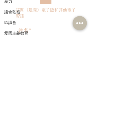
暴力
訂閱《建聞》電子版和其他電子
議會監察
資訊
區議會
愛國主義教育
人才高地
聲明
>
請願
漁農業
本人同意我的個人資料被用
銀髮經濟
作民建聯通知我有關資訊。
房屋
交通
福利