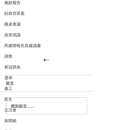
施政報告
財政預算案
圓桌會議
政策倡議
民建聯報告及建議書
調查
新冠肺炎
選舉
留言
義工
民生
撰寫留言......
港區全國人大代表團考察
立法會議員林琳
立法會
安徽涇縣，調研紅色文化
共同敦促加強生
新聞稿
保護與非遺活態傳承
管 加強輔助生育