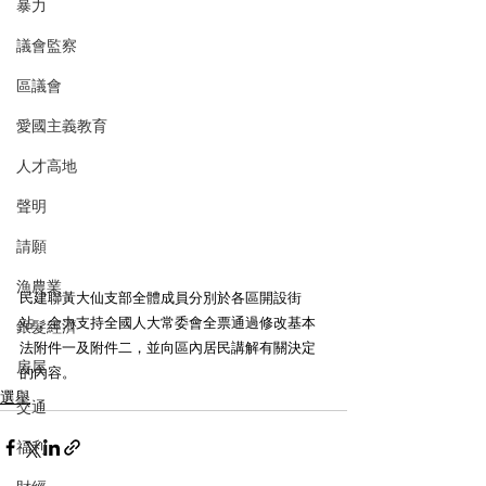
暴力
議會監察
區議會
愛國主義教育
人才高地
聲明
請願
漁農業
民建聯黃大仙支部全體成員分別於各區開設街
站，全力支持全國人大常委會全票通過修改基本
銀髮經濟
法附件一及附件二，並向區內居民講解有關決定
房屋
的內容。
選舉
交通
福利