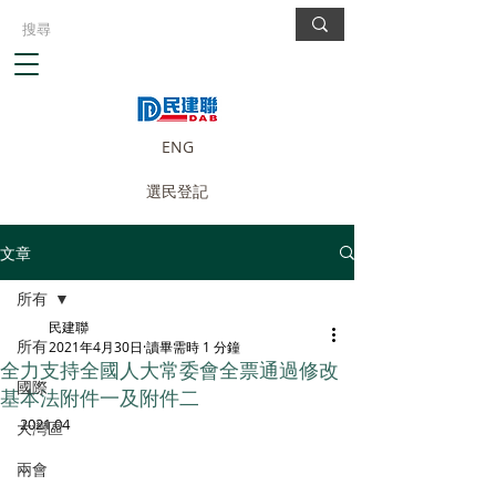
ENG
選民登記
文章
所有
民建聯
所有
2021年4月30日
讀畢需時 1 分鐘
全力支持全國人大常委會全票通過修改
國際
基本法附件一及附件二
2021.04
大灣區
兩會