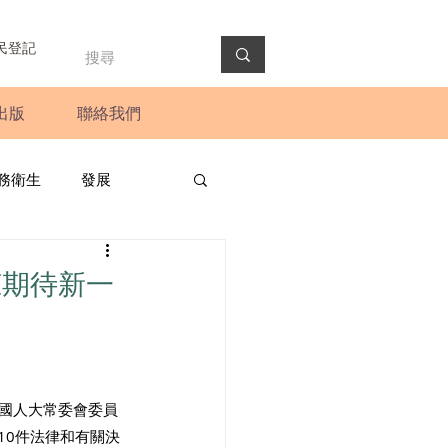
民登記
出版
聯絡我們
務衛生
發展
政預算案
圓桌會議
琼期待新一
法會
新聞稿
全國人大常委會委員
10件法律和有關決