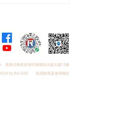
會議員林琳、蘇紹聰共同
加強生殖科技監管 加強輔
育保障
k
香港北角英皇道83號聯合出版大廈15樓
2024 by the DAB
私隱政策及使用條款