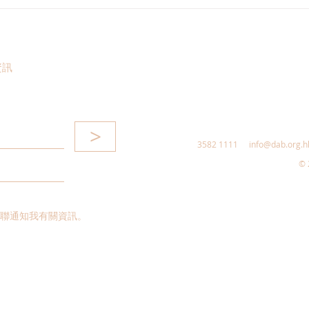
港區全國人大代表團考察安徽
立法
涇縣，調研紅色文化保護與非
敦促
遺活態傳承
助生
資訊
>
3582 1111
info@dab.org.h
© 
聯通知我有關資訊。