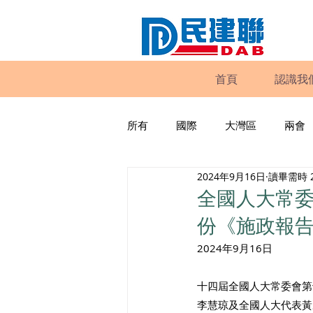
首頁
認識我
所有
國際
大灣區
兩會
2024年9月16日
讀畢需時 
動物權益
工商專業
家
全國人大常
份《施政報
政策倡議
民建聯報告及建議
2024年9月16日
十四屆全國人大常委會第
暴力
議會監察
區議會
李慧琼及全國人大代表黃