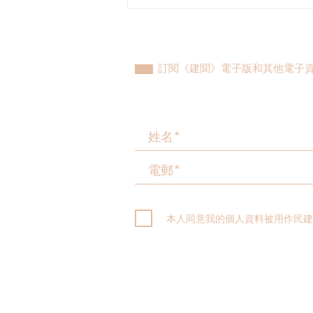
民建聯參觀九龍動物管理及動
物福利綜合大樓，與政府就修
例提升動物福利、打擊走私進
行探討
訂閱《建聞》電子版和其他電子
本人同意我的個人資料被用作民建