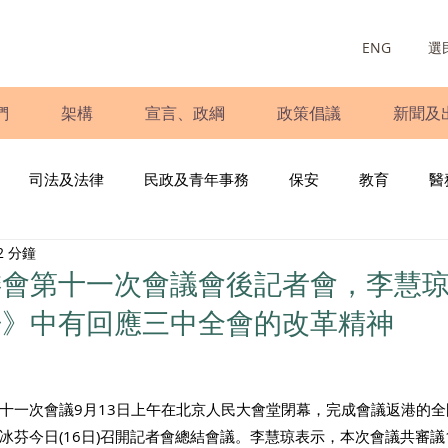
ENG
選
們
架構
宣言、政綱
政策倡議
新聞及
司法及法律
民政及青年事務
保安
教育
醫
2 分鐘
庭
婦女
少數族裔
青年民建聯
施政報告
財
委會第十一次會議會後記者會，李慧
告》中有回應三中全會的改革精神
書
調查
新冠肺炎
選舉
義工
民生
立
十一次會議9月13日上午在北京人民大會堂閉幕，完成會議返港的
冰芬今日(16日)召開記者會總結會議。李慧琼表示，本次會議共審議