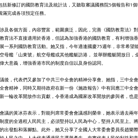
包括新修訂的國防教育法及統計法，又聽取審議國務院5個報告和1
圓滿完成各項預定任務。
涉及各個方面，內容豐富，範圍廣泛，因此，完善《國防教育法》
教育法不直接適用於香港，但認為加強香港的國防教育，有利增強
展一系列國防教育活動。她又指，今年適逢國慶75週年，非常希望
空母艦「山東號」航空母艦或其他艦艇訪港， 並舉辦艦艇開放日，
偉大意義，增強香港市民的制度自信以及身份認同。
議後，代表們又參加了中共三中全會的精神分享會。她指，三中全
全會精神，同時又期待政府在新一份《施政報告》中有回應三中全
新一輪改革開放作出貢獻，令香港成為國家改革開放的參與者，也
會議的黃冰芬表示，對能列席常委會會議感到榮幸，她表示過去兩
制度的全過程人民民主，必須堅持以人民為中心，堅持人民至上。
的出發點和落腳點。此外，她又分享了全國人大常委會委員長趙樂
於人民之中。人大代表通過民主選舉產生，忠實代表人民的利益和