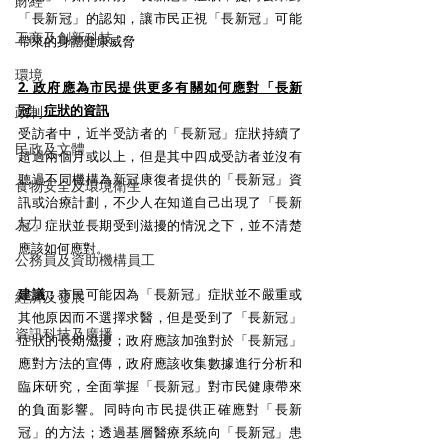
財經
「長新冠」的認知，讓市民正視「長新冠」可能
工商及創新科技
帶來的身體健康威脅
環境
2. 政府應為市民提供更多有關如何應對「長新
冠」症狀的資訊
政制
受訪者中，近半受訪者的「長新冠」症狀持續了
民政及文體
超過兩個月或以上，但是其中四成受訪者並沒有
聽過不同機構為新冠康復者提供的「長新冠」資
食物安全及環境衛生
訊或治療計劃，不少人在知道自己出現了「長新
人力
冠」症狀並長期受到滋擾的情況之下，並不清楚
應該如何應對。
公務員及資助機構員工
建議：
市民可能因為「長新冠」症狀並不嚴重或
經濟及發展
其他原因而不選擇求醫，但是受到了「長新冠」
資訊科技及廣播
症狀的長期滋擾；政府應該加強對於「長新冠」
應對方法的宣傳，政府應該收集數據進行分析和
臨床研究，全面掌握「長新冠」對市民健康帶來
的負面影響。同時向市民提供正確應對「長新
冠」的方法；透過基層醫療系統向「長新冠」患