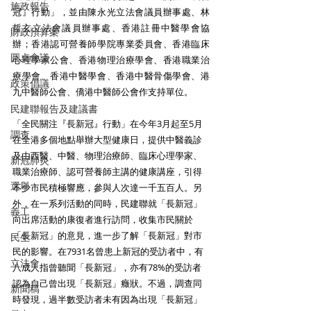
施政報告
冠』行動」，並由陳永光立法會議員辦事處、林
哲玄立法會議員辦事處、香港註冊中醫學會協
財政預算案
辦；香港認可營養師學院專業委員會、香港臨床
圓桌會議
心理學家公會、香港物理治療學會、香港職業治
療學會、香港中醫學會、香港中醫骨傷學會、港
政策倡議
九中醫師公會、僑港中醫師公會作支持單位。
民建聯報告及建議書
「全民關注『長新冠』行動」在今年3月起至5月
調查
在全港多個地點舉辦大型健康日，提供中醫義診
及由西醫、中醫、物理治療師、臨床心理學家、
新冠肺炎
職業治療師、認可營養師主講的健康講座，引得
選舉
不少市民積極響應，參與人次達一千五百人。另
外，在一系列活動的同時，民建聯就「長新冠」
義工
向出席活動的康復者進行訪問，收集市民關於
「長新冠」的意見，進一步了解「長新冠」對市
民生
民的影響。在7931名曾患上新冠的受訪者中，有
立法會
八成人指曾聽聞「長新冠」，亦有78%的受訪者
認為自己曾出現「長新冠」癥狀。不過，調查同
新聞稿
時發現，過半數受訪者未有因為出現「長新冠」