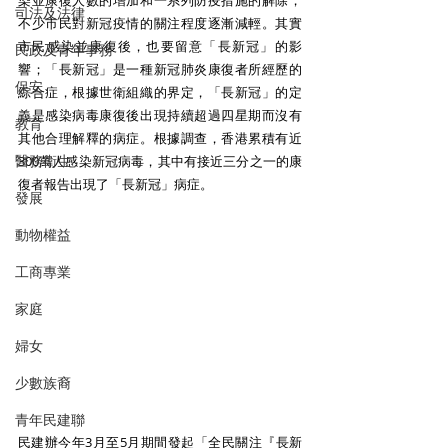
染並康復人數的增加和一系列防疫措施的解除，
司法及法律
不少市民對新冠疫情的關注程度逐漸減輕。其實
市民感染並康復後，也要留意「長新冠」的影
民政及青年事務
響；「長新冠」是一種新冠肺炎康復者所經歷的
保安
綜合症，根據世衛組織的界定，「長新冠」的定
義是感染病毒康復後出現持續超過四星期而沒有
教育
其他合理解釋的病症。根據調查，香港累積有近
醫務衛生
300萬人感染新冠病毒，其中有接近三分之一的康
復者報告出現了「長新冠」病症。
發展
動物權益
工商專業
家庭
婦女
少數族裔
青年民建聯
民建辦今年3月至5月期間發起「全民關注『長新