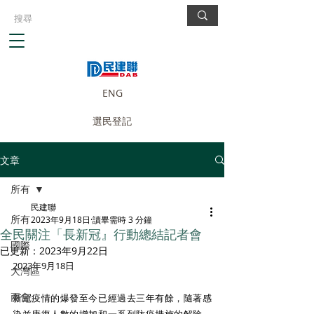
ENG
選民登記
文章
所有
民建聯
所有
2023年9月18日
讀畢需時 3 分鐘
全民關注「長新冠』行動總結記者會
國際
已更新：
2023年9月22日
2023年9月18日
大灣區
兩會
新冠疫情的爆發至今已經過去三年有餘，隨著感