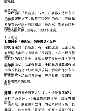
暴力
而求醫。
議會監察
「全民關注『長新冠』行動」在各界支持和市民
的積極響應之下，取得了階段性的成功。民建聯
區議會
希望市民和政府持續關注「長新冠」對新冠肺炎
愛國主義教育
痊愈者的影響，並有以下總結和建議。
人才高地
1. 市民對「長新冠」的認識還不足夠
聲明
市民普遍對「長新冠」有一定的認識，但是仍然
有近兩成市民沒有聽過「長新冠」；在出現長新
請願
冠症狀的受訪者中，多數出現了多於一種的不同
長新冠症狀，但是有超過一半的受訪者並沒有因
漁農業
為出現長新冠症狀而選擇求醫；體現出部分市民
銀髮經濟
對長新冠的認知程度較低，容易忽視「長新冠」
對身體帶來的影響。
房屋
交通
建議：
政府應透過更多途徑，如派發宣傳單張、
舉行健康講座、拍攝廣告或短片等，加強有關
福利
「長新冠」的宣傳和教育，向公眾解釋何為「長
新冠」，如何辨別「長新冠」症狀；提高公眾對