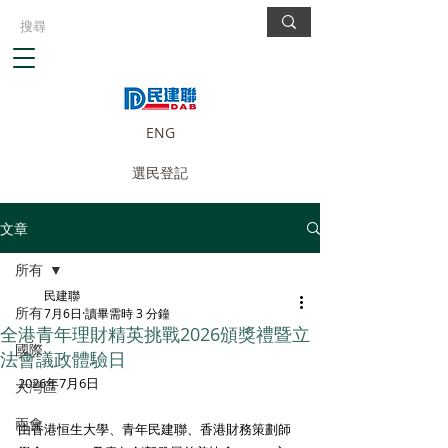
ENG
選民登記
文章
所有
民建聯
所有
7月6日
讀畢需時 3 分鐘
全港青年理財精英挑戰2026頒獎禮暨立
國際
法會議政體驗日
2026年7月6日
大灣區
兩會
由香港恒生大學、青年民建聯、香港財務策劃師