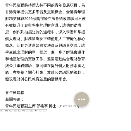
青年民建聯將持續支持不同的青年發展項目，為
香港青年提供更多學習及交流機會。全港青年理
財精英挑戰2026頒獎禮暨立法會議政體驗日不僅
有效提升了參與學生的理財意識，讓他們從構
思、創作到拍攝短片的過程中，深入學習和掌握
個人理財、財務策劃及正確使用人工智能的核心
概念。活動更透過參觀立法會及與議員交流，讓
學生跳出理財的單一框架，進一步了解議會運作
和地區治理的實務工作。整個活動結合理財教育
與公共事務體驗，讓同學在提升個人財務素養之
餘，亦培養了關心社會、放眼公共議題的視野，
體現理財與公民教育並重的活動宗旨。 
青年民建聯
新聞聯絡：
青年民建聯副主席 ​邵燕寧 博士（6769 8050） 
陳學鋒
青年民建聯
葉傲冬
新聞稿
青年民建聯