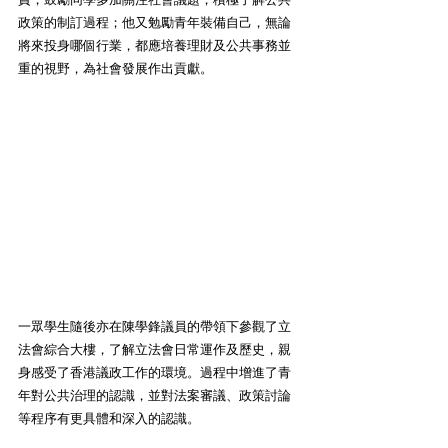
政策的制訂過程；他又勉勵青年裝備自己，無論
將來投身哪個行業，都應培養理財及公共事務並
重的視野，為社會發展作出貢獻。 
一眾學生隨後亦在陳學鋒議員的帶領下參觀了立
法會綜合大樓，了解立法會日常運作及歷史，親
身感受了香港議政工作的環境。過程中增進了青
年對公共治理的認識，並對法案審議、政策討論
等程序有更具體和深入的認識。 