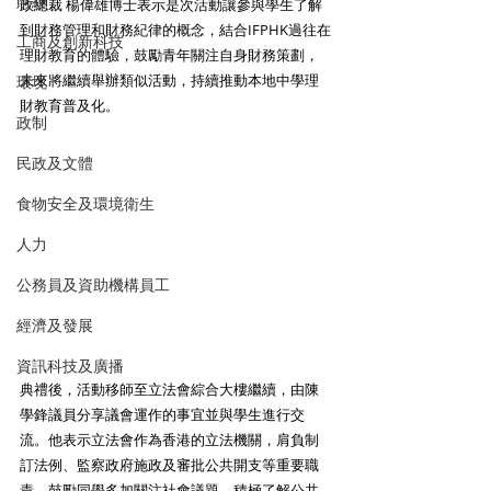
財經
政總裁 楊偉雄博士表示是次活動讓參與學生了解
到財務管理和財務紀律的概念，結合IFPHK過往在
工商及創新科技
理財教育的體驗，鼓勵青年關注自身財務策劃，
未來將繼續舉辦類似活動，持續推動本地中學理
環境
財教育普及化。 
政制
民政及文體
食物安全及環境衛生
人力
公務員及資助機構員工
經濟及發展
資訊科技及廣播
典禮後，活動移師至立法會綜合大樓繼續，由陳
學鋒議員分享議會運作的事宜並與學生進行交
流。他表示立法會作為香港的立法機關，肩負制
訂法例、監察政府施政及審批公共開支等重要職
責，鼓勵同學多加關注社會議題，積極了解公共