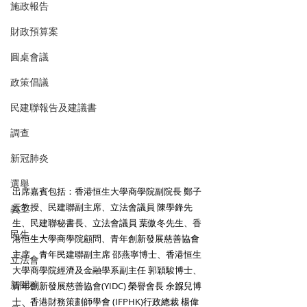
施政報告
財政預算案
圓桌會議
政策倡議
民建聯報告及建議書
調查
新冠肺炎
選舉
出席嘉賓包括：香港恒生大學商學院副院長 鄭子
云教授、民建聯副主席、立法會議員 陳學鋒先
義工
生、民建聯秘書長、立法會議員 葉傲冬先生、香
民生
港恒生大學商學院顧問、青年創新發展慈善協會
主席、青年民建聯副主席 邵燕寧博士、香港恒生
立法會
大學商學院經濟及金融學系副主任 郭穎駿博士、
新聞稿
青年創新發展慈善協會(YIDC) 榮譽會長 余𨩚兒博
士、香港財務策劃師學會 (IFPHK)行政總裁 楊偉