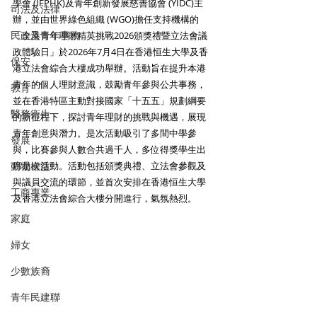
學會 (IFPHK)及青年創新發展慈善協會 (YIDC)主
司法及法律
辦，並由世界綠色組織 (WGO)擔任支持機構的
民政及青年事務
「全港青年理財精英挑戰2026頒獎禮暨立法會議
政體驗日」於2026年7月4日在香港恒生大學及香
保安
港立法會綜合大樓成功舉辦。活動旨在提升本港
青年的個人理財意識，鼓勵青年參與公共事務，
教育
並在香港特區主動對接國家「十五五」規劃綱要
醫務衛生
的新征程下，探討青年理財的挑戰與機遇，展現
青年創意與潛力。是次活動吸引了多間中學參
發展
與，比賽參與人數合共過千人，多位得獎學生出
動物權益
席是次活動。活動包括頒獎典禮、立法會參觀及
與議員交流的環節，並首次安排在香港恒生大學
工商專業
及香港立法會綜合大樓分開進行，氣氛熱烈。 
家庭
婦女
少數族裔
青年民建聯