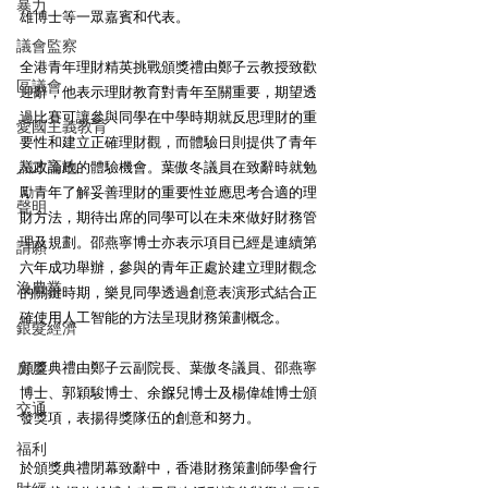
暴力
雄博士等一眾嘉賓和代表。 
議會監察
全港青年理財精英挑戰頒獎禮由鄭子云教授致歡
區議會
迎辭，他表示理財教育對青年至關重要，期望透
過比賽可讓參與同學在中學時期就反思理財的重
愛國主義教育
要性和建立正確理財觀，而體驗日則提供了青年
人才高地
議政論政的體驗機會。葉傲冬議員在致辭時就勉
勵青年了解妥善理財的重要性並應思考合適的理
聲明
財方法，期待出席的同學可以在未來做好財務管
理及規劃。邵燕寧博士亦表示項目已經是連續第
請願
六年成功舉辦，參與的青年正處於建立理財觀念
漁農業
的關鍵時期，樂見同學透過創意表演形式結合正
確使用人工智能的方法呈現財務策劃概念。 
銀髮經濟
房屋
頒獎典禮由鄭子云副院長、葉傲冬議員、邵燕寧
博士、郭穎駿博士、余𨩚兒博士及楊偉雄博士頒
交通
發獎項，表揚得獎隊伍的創意和努力。 
福利
於頒獎典禮閉幕致辭中，香港財務策劃師學會行