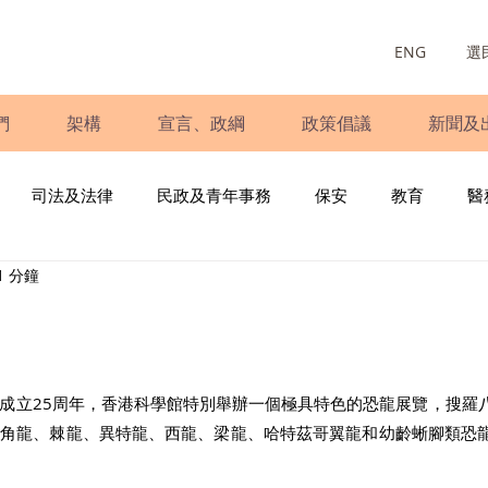
ENG
選
們
架構
宣言、政綱
政策倡議
新聞及
司法及法律
民政及青年事務
保安
教育
醫
1 分鐘
庭
婦女
少數族裔
青年民建聯
施政報告
財
書
調查
新冠肺炎
選舉
義工
民生
立
成立25周年，香港科學館特別舉辦一個極具特色的恐龍展覽，搜羅
三角龍、棘龍、異特龍、西龍、梁龍、哈特茲哥翼龍和幼齡蜥腳類恐