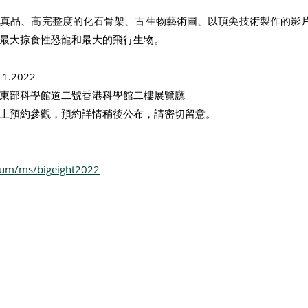
石真品、高完整度的化石骨架、古生物藝術圖、以頂尖技術製作的影
最大掠食性恐龍和最大的飛行生物。
11.2022
東部科學館道二號香港科學館二樓展覽廳
上預約參觀，預約詳情稍後公布，請密切留意。
seum/ms/bigeight2022