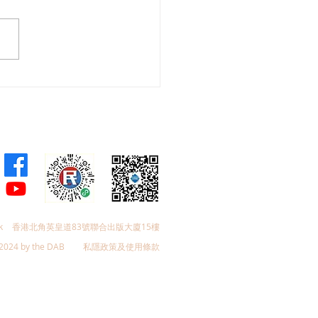
會議員林琳、蘇紹聰共同
加強生殖科技監管 加強輔
育保障
k
香港北角英皇道83號聯合出版大廈15樓
2024 by the DAB
私隱政策及使用條款