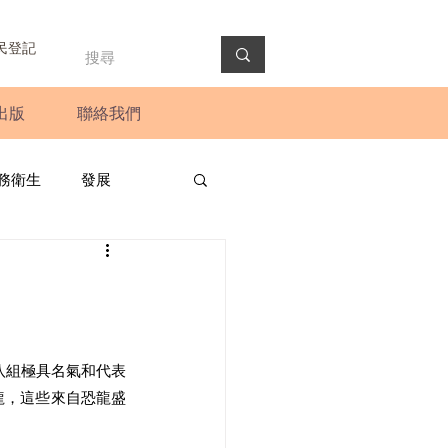
民登記
出版
聯絡我們
務衛生
發展
政預算案
圓桌會議
法會
新聞稿
八組極具名氣和代表
龍，這些來自恐龍盛