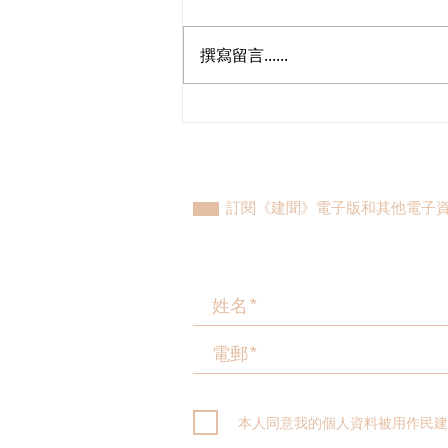
撰寫留言......
民建聯參觀九龍動物管理及動
物福利綜合大樓，與政府就修
例提升動物福利、打擊走私進
行探討
訂閱《建聞》電子版和其他電子
本人同意我的個人資料被用作民建