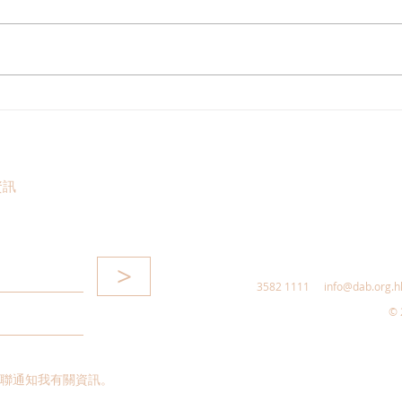
港區全國人大代表團考察安徽
立法
涇縣，調研紅色文化保護與非
敦促
遺活態傳承
助生
資訊
>
3582 1111
info@dab.org.h
© 
聯通知我有關資訊。