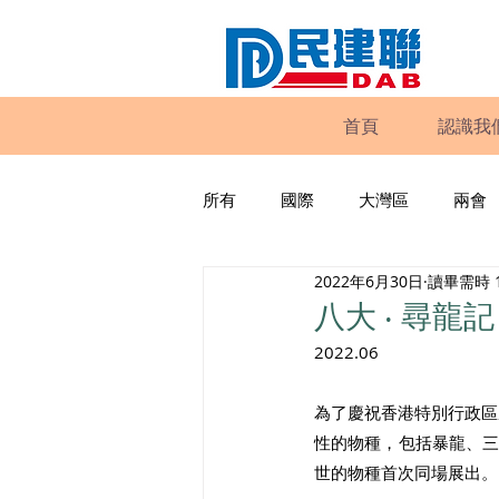
首頁
認識我
所有
國際
大灣區
兩會
2022年6月30日
讀畢需時 
動物權益
工商專業
家
八大 ‧ 尋龍記
2022.06
政策倡議
民建聯報告及建議
為了慶祝香港特別行政區
性的物種，包括暴龍、
暴力
議會監察
區議會
世的物種首次同場展出。