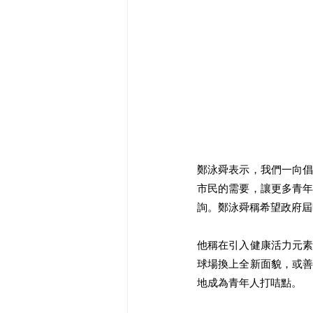
鄭泳舜表示，我們一向
市民的需要，讓更多青
詢。鄭泳舜稱希望政府屆
他稱在引入健康活力元
球場換上全新面貌，或
地成為青年人打咭點。