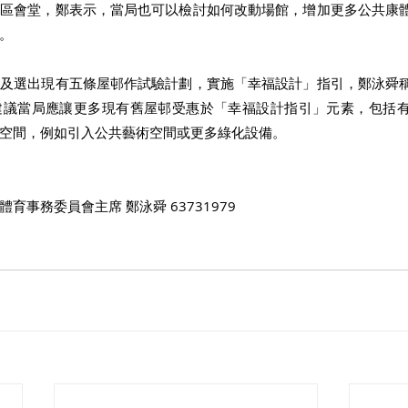
社區會堂，鄭表示，當局也可以檢討如何改動場館，增加更多公共康
。
邨及選出現有五條屋邨作試驗計劃，實施「幸福設計」指引，鄭泳舜
建議當局應讓更多現有舊屋邨受惠於「幸福設計指引」元素，包括
空間，例如引入公共藝術空間或更多綠化設備。
育事務委員會主席 鄭泳舜 63731979