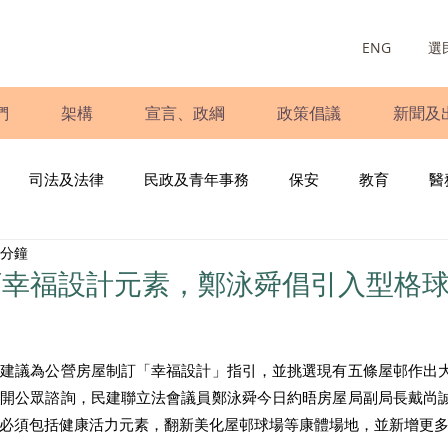
ENG
選
們
架構
宣言、政綱
政策倡議
新聞及
司法及法律
民政及青年事務
保安
教育
醫
 分鐘
庭
婦女
少數族裔
青年民建聯
施政報告
財
訂幸福設計元素，鄭泳舜倡引入型格
書
調查
新冠肺炎
選舉
義工
民生
立
，建議為公營房屋制訂「幸福設計」指引，並挑選現有五條屋邨作出
展開公眾諮詢，民建聯立法會議員鄭泳舜今日約晤房屋局副局長戴尚
必須包括健康活力元素，翻新美化屋邨球場等康體場地，並新增更