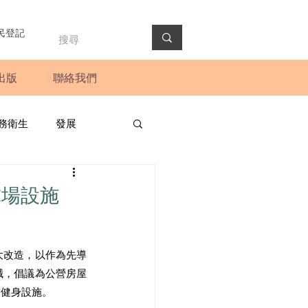
民登記
出版
聯絡我們
務衛生
發展
政預算案
圓桌會議
球場設施
法會
新聞稿
大改造，以作為先導
誠，倡議為公營房屋
多健身設施。