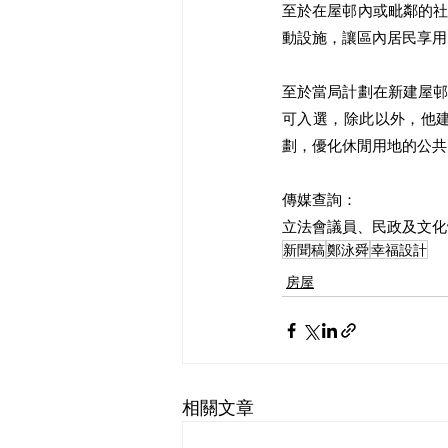
至於在屋邨內或毗鄰的
動設施，讓區內居民享用
至於當局計劃在新建屋
可入選，除此以外，他
劃，優化休閒用地的公共
傳媒查詢：
立法會議員、民政及文化體
新聞稿
鄭泳舜
幸福設計
房屋
相關文章