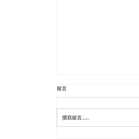
留言
撰寫留言......
「幸福北都系列——打造北都