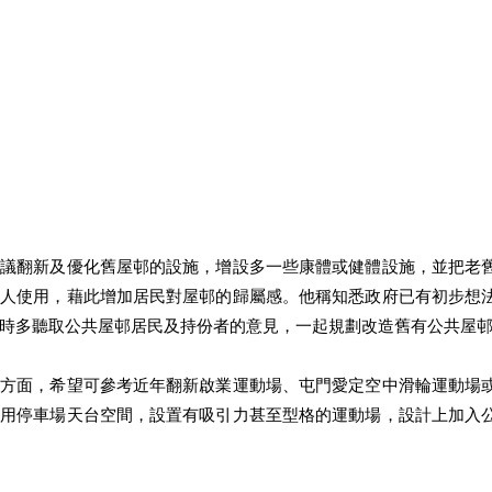
倡議翻新及優化舊屋邨的設施，增設多一些康體或健體設施，並把老
年人使用，藉此增加居民對屋邨的歸屬感。他稱知悉政府已有初步想
時多聽取公共屋邨居民及持份者的意見，一起規劃改造舊有公共屋
素方面，希望可參考近年翻新啟業運動場、屯門愛定空中滑輪運動場
善用停車場天台空間，設置有吸引力甚至型格的運動場，設計上加入