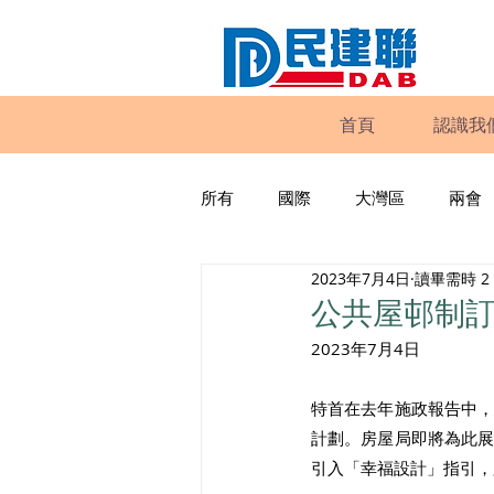
首頁
認識我
所有
國際
大灣區
兩會
2023年7月4日
讀畢需時 2
動物權益
工商專業
家
公共屋邨制
2023年7月4日
政策倡議
民建聯報告及建議
特首在去年施政報告中
計劃。房屋局即將為此
暴力
議會監察
區議會
引入「幸福設計」指引，