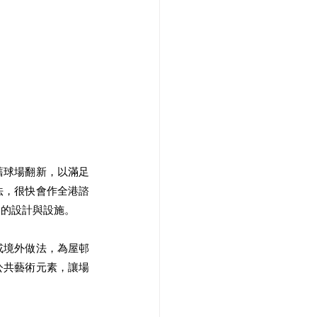
舊球場翻新，以滿足
法，很快會作全港諮
邨的設計與設施。
或境外做法，為屋邨
公共藝術元素，讓場