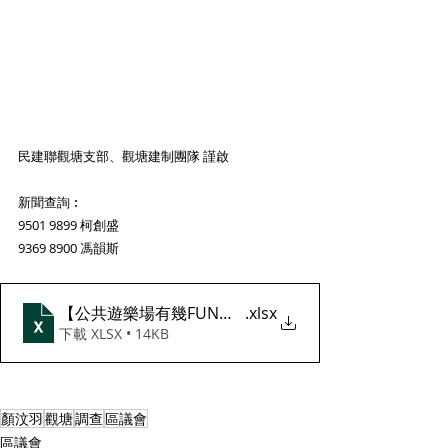
民建聯觀塘支部、觀塘建制團隊 謹啟
新聞查詢︰
9501 9899 柯創盛
9369 8900 馮韻斯
【公共遊樂場有幾FUN？】問卷調查_附件數據
.xlsx
下載 XLSX • 14KB
顏汶羽
觀塘
調查
區議會
區議會