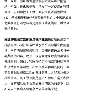
動。同時，亦可透過靈活的設計達至跨代的需
求，例如：提供家長與小朋友可一起使用的鞦韆
款式，以增加親子互動；並設立長者活動區域
(如：蔭棚和座椅)於兒童遊樂區附近，令家庭成員
之間在進行活動時有更好的溝通及照顧，以達至
長幼共融。
民建聯觀塘支部副主席張琪騰議員
促請政府部門
持續聆聽不同社區居民就改造公共遊樂空間的意
見，同時增加資訊透明度，公開與市民及各持份
者共議的內容。此外，政府宜考慮放寬遊樂場的
管理限制，例如：容許在特定區域或時段騎單車
和玩滑板車等活動，在增加社區參與的同時，亦
需要具創意和靈活性的管理策略，才能真正做到
社區為本。其主導原則是盡力平衡各方需要和關
注、在有關活動不會造成安全問題的前提下，讓
不同人士各適其適地享用公眾遊樂空間。