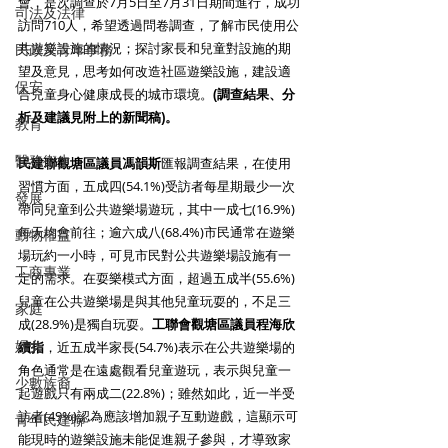
會，是次調查於7月5日至7月31日期間進行，成功
司法及法律
訪問710人，希望透過問卷調查，了解市民使用公
共遊樂設施的情況；探討家長和兒童對設施的期
民政及青年事務
望及意見，思考如何改造社區遊樂設施，建設適
保安
合兒童身心健康成長的城市環境。
(調查結果、分
析及建議見附上的新聞稿)。
教育
醫務衛生
民建聯觀塘區議員馮韻斯
匯報調查結果，在使用
習慣方面，五成四(54.1%)受訪者每星期最少一次
發展
帶同兒童到公共遊樂場遊玩，其中一成七(16.9%)
每天均會前往；逾六成八(68.4%)市民通常在遊樂
動物權益
場玩約一小時，可見市民對公共遊樂場設施有一
工商專業
定的需求。在耍樂模式方面，超過五成半(55.6%)
兒童在公共遊樂場是與其他兒童玩耍的，不足三
家庭
成(28.9%)是獨自玩耍。
工聯會觀塘區議員程海欣
婦女
續指
，近五成半家長(54.7%)表示在公共遊樂場的
角色通常是在遠處觀看兒童遊玩，表示與兒童一
少數族裔
起遊戲只有兩成二(22.8%)；雖然如此，近一半受
訪者(49%)認為應該增加親子互動遊戲，這顯示可
青年民建聯
能現時的遊樂設施未能促進親子參與，才導致家