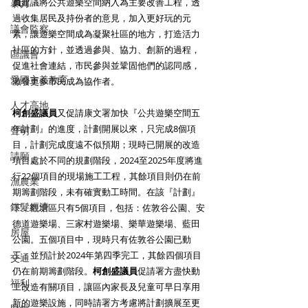
員
建議將公共遊樂空間納入為主要改善工程，透
暴力
過收集居民及持份者的意見，加入更好玩的元
議會監察
素，讓遊樂空間成為凝聚社區的地方，打造活力
社區的方針，並透過參與、協力、創新的過程，
區議會
促進社會連結，市民參與並鞏固他們的認同感，
愛國主義教育
激發更多市民成為協作者。
人才高地
柯創盛議員
又促請康文署加快『公共遊樂空間五
年計劃』的進度，計劃開展以來，只完成8個項
聲明
目，計劃完成度遠不似預期；現時已開展的改造
請願
項目處於不同的規劃階段，2024至2025年度將進
行22個項目的現場施工工程，其餘項目則仍在前
漁農業
期籌劃階段，未有確實動工時間。在該『計劃』
銀髮經濟
下，觀塘區只有5個項目，包括：佐敦谷公園、安
德道遊樂場、三家村遊樂場、樂華遊樂場、藍田
房屋
公園。五個項目中，現時只有佐敦谷公園已動
工，並預計於2024年第四季完工，其餘四個項目
交通
仍在前期籌劃階段。
柯創盛議員
促請署方盡快動
福利
工改造有關項目，讓區內家長及兒童可早日享用
新的遊樂設施，同時請署方考慮將計劃擴展至更