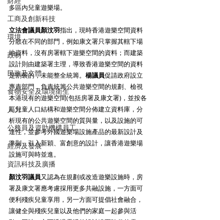
財經
多區內兒童遊樂場。
工商及創新科技
立法會議員顏汶羽
指出，現時香港遊樂空間資料
環境
分散在不同的部門，例如康文署只掌握其轄下場
地資料，沒有房署轄下遊樂空間的資料；而建築
政制
設計則由建築署主理，導致香港遊樂空間的資料
民政及文體
是割裂的，未能整全統籌。
楊議員
促請政府設立
專責部門，負責統籌公共遊樂空間的規劃、檢視
食物安全及環境衛生
本港現有的遊樂空間(包括房署及康文署)，並按各
人力
區兒童人口結構和遊樂空間分佈建立資料庫，分
析現有的公共遊樂空間的質與量，以及設施的可
公務員及資助機構員工
達性，並參考外國遊樂場設施產品的最新設計及
準則，引入新穎、富創意的設計，讓香港遊樂場
經濟及發展
設施可與時並進。
資訊科技及廣播
顏汶羽議員
又認為在規劃或改造遊樂設施時，房
署及康文署應考慮採用更多共融設施，一方面可
便利殘疾兒童享用，另一方面可提倡社會融合，
讓健全與殘疾兒童以及他們的家庭一起參與活