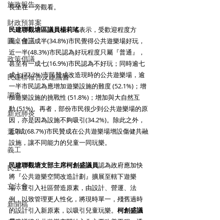
施政報告
長坐在一旁觀看。
財政預算案
民建聯觀塘區議員楊莉瑤
表示，受歡迎程度方
圓桌會議
面，僅三成半(34.8%)市民覺得公共遊樂場好玩，
近一半(48.3%)市民認為好玩程度只屬『普通』，
政策倡議
甚至有一成七(16.9%)市民認為不好玩；同時逾七
成七(77.2%)市民贊成改造現時的公共遊樂場，逾
民建聯報告及建議書
一半市民認為應增加遊樂設施的難度 (52.1%)；增
調查
加遊樂設施的挑戰性 (51.8%)；增加與大自然互
動 (51%)。再者，部份市民很少到公共遊樂場的原
新冠肺炎
因，亦是因為設施不夠吸引(34.2%)。除此之外，
選舉
近7成(68.7%)市民贊成在公共遊樂場增設傷健共融
設施，讓不同能力的兒童一同玩樂。
義工
民建聯觀塘支部主席柯創盛議員
認為政府應加快
民生
將『公共遊樂空間改造計劃』擴展至轄下遊樂
立法會
場，並引入社區營造原素，由設計、營運、法
例，以致管理更人性化，將現時單一，殘舊過時
新聞稿
的設計引入新原素，以吸引兒童玩樂。
柯創盛議