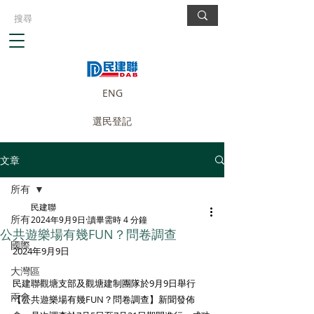
ENG
選民登記
文章
所有
民建聯
所有
2024年9月9日
讀畢需時 4 分鐘
公共遊樂場有幾FUN？問卷調查
國際
2024年9月9日
大灣區
民建聯觀塘支部及觀塘建制團隊於9月9日舉行
兩會
【公共遊樂場有幾FUN？問卷調查】新聞發佈