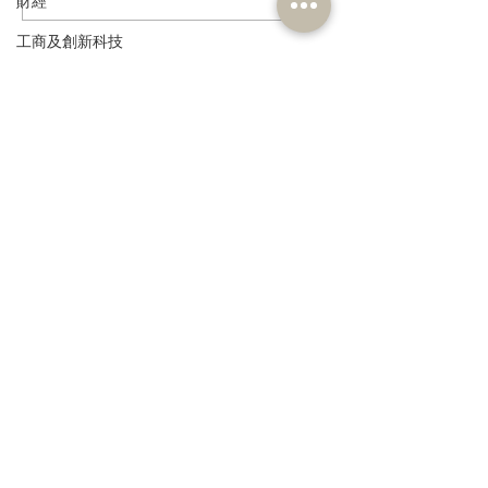
財經
保護與非遺活態傳承
管 加強輔助生育
工商及創新科技
環境
訂閱《建聞》電子版和其他電子
政制
資訊
民政及文體
食物安全及環境衛生
人力
公務員及資助機構員工
>
經濟及發展
資訊科技及廣播
本人同意我的個人資料被用
作民建聯通知我有關資訊。