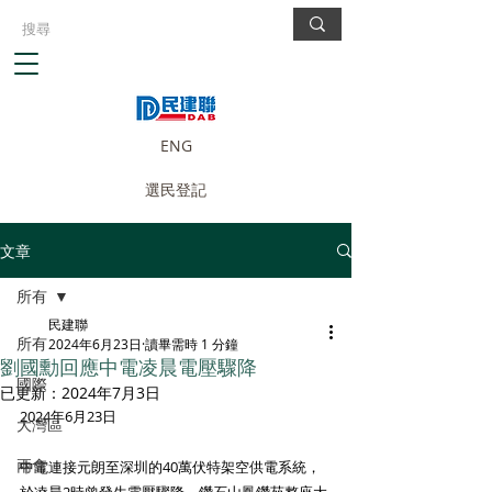
ENG
選民登記
文章
所有
民建聯
所有
2024年6月23日
讀畢需時 1 分鐘
劉國勳回應中電凌晨電壓驟降
國際
已更新：
2024年7月3日
2024年6月23日 
大灣區
兩會
中電連接元朗至深圳的40萬伏特架空供電系統，