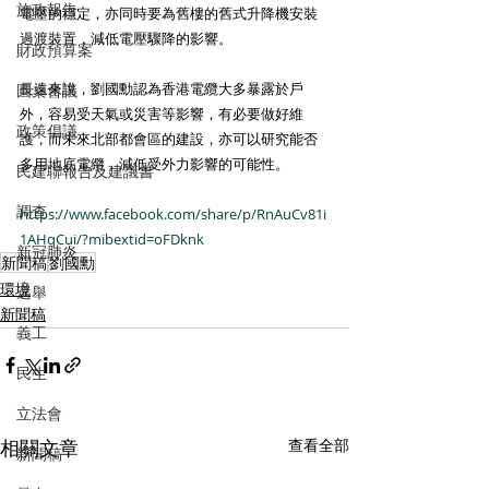
施政報告
電壓的穩定，亦同時要為舊樓的舊式升降機安裝
過渡裝置，減低電壓驟降的影響。 
財政預算案
長遠來說，劉國勳認為香港電纜大多暴露於戶
圓桌會議
外，容易受天氣或災害等影響，有必要做好維
政策倡議
護，而未來北部都會區的建設，亦可以研究能否
多用地底電纜，減低受外力影響的可能性。​
民建聯報告及建議書
調查
https://www.facebook.com/share/p/RnAuCv81i
1AHqCui/?mibextid=oFDknk
新冠肺炎
新聞稿
劉國勳
環境
選舉
新聞稿
義工
民生
立法會
相關文章
查看全部
新聞稿