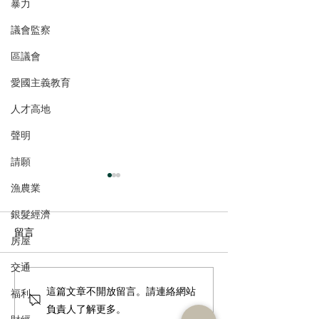
暴力
議會監察
區議會
愛國主義教育
人才高地
聲明
請願
漁農業
銀髮經濟
留言
房屋
交通
港區全國人大代表團考察
立法會議員林琳
這篇文章不開放留言。請連絡網站
福利
安徽涇縣，調研紅色文化
共同敦促加強生
負責人了解更多。