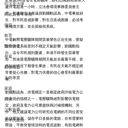
於凌晨2時曾發生電壓驟降，鑽石山鳳鑽苑整座大
司法及法律
廈停電超過一小時，立法會環境事務委員會主
席、民建聯立法會議員劉國勳認為，中電事故頻
民政及青年事務
生，對市民造成影響，對生活造成困擾，必須考
保安
慮補償方案，並全面檢視系統。 
教育
中電解釋電壓驟降期間雷暴警告正在生效，懷疑
醫務衛生
架空供電系統受到不穩定天氣影響，劉國勳指
出，這令市民感到憂慮，本港不時發生雷暴警
發展
告，而凌晨電壓驟降期間天氣並非嚴重不穩，若
然如此情況下都發生事故，市民在天氣不穩定經
動物權益
常要提心吊膽，對電力供應的信心會受到嚴重影
工商專業
響。 
家庭
劉國勳認為，供電穩定一直都是政府評核電力公
婦女
司表現的指標之一，電壓驟降絕對影響供電穩
定，政府及電力公司應盡快商討補償機制。另
少數族裔
外，他又建議電力公司研究在電網的不同位置安
裝儲電裝置，儲存平日多餘的電能，在有需要時
青年民建聯
釋放，平衡突發情況時的電流波動，有助電網和