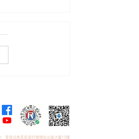
蓉與新界西南團隊成功爭
景山路升降機撥款 1.88億
程正式上馬 當區居民告別
6級樓梯
k
香港北角英皇道83號聯合出版大廈15樓