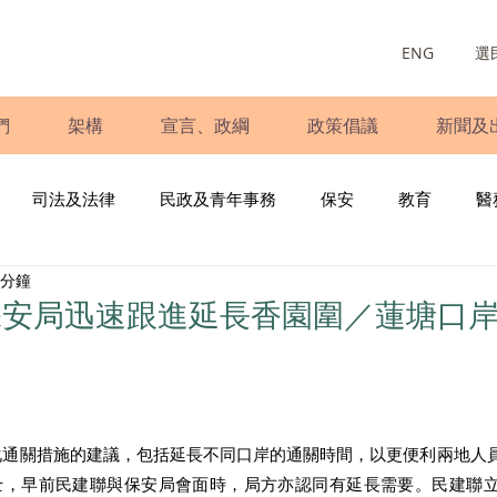
ENG
選
們
架構
宣言、政綱
政策倡議
新聞及
司法及法律
民政及青年事務
保安
教育
醫
 分鐘
庭
婦女
少數族裔
青年民建聯
施政報告
財
保安局迅速跟進延長香園圍／蓮塘口
書
調查
新冠肺炎
選舉
義工
民生
立
化通關措施的建議，包括延長不同口岸的通關時間，以更便利兩地人
士，早前民建聯與保安局會面時，局方亦認同有延長需要。民建聯