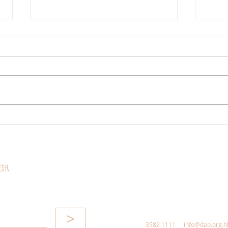
2026年中西區公廁衛生情況逐
郭芙
個捉
取荔
元工
13
資訊
>
3582 1111
info@dab.org.h