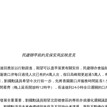
民建聯早前約見保安局反映意見
迅速回應並以行動跟進，期望可以盡早落實有關安排，民建聯亦會協
蓮塘口岸每日過境人次已有約4萬人次，假日高峰期更超過5萬人，
，劉國勳議員希望今次行前一步，先將香園圍口岸服務時間延長1.
間看齊（晚上延長開放時12時半），長遠做到24小時全日通關的口岸
的發展非重重要，劉國勳議員期望北部都會區的專班亦就優化通關議
實。劉國勳議員未來會繼續與政府及不同持分者溝通，爭取不斷優化