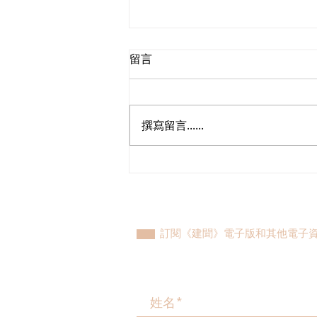
留言
撰寫留言......
植潔鈴與港島東團隊與發展局
及水務署會晤，跟進港島東大
範圍停水後續工作初見成果
訂閱《建聞》電子版和其他電子