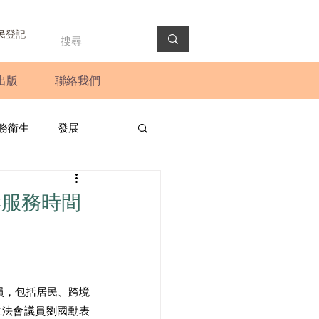
民登記
出版
聯絡我們
務衛生
發展
政預算案
圓桌會議
岸服務時間
法會
新聞稿
員，包括居民、跨境
立法會議員劉國勳表