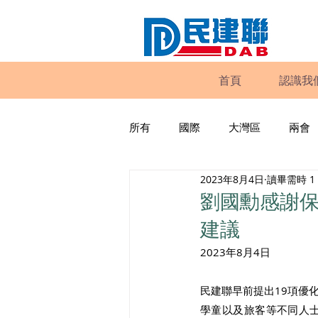
首頁
認識我
所有
國際
大灣區
兩會
2023年8月4日
讀畢需時 1
動物權益
工商專業
家
劉國勳感謝
建議
政策倡議
民建聯報告及建議
2023年8月4日
民建聯早前提出19項優
暴力
議會監察
區議會
學童以及旅客等不同人