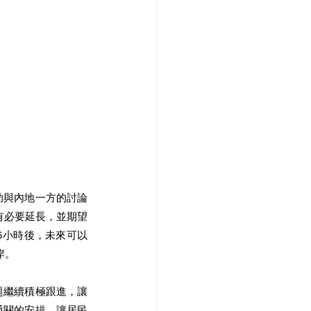
助與內地一方的討論
有必要延長，並期望
5小時後，未來可以
。 
題繼續積極跟進，讓
通關的安排，讓居民