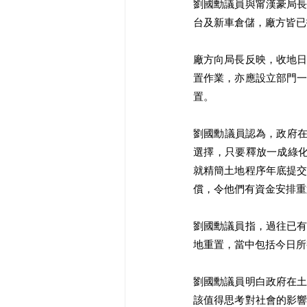
劉國勳議員與甯漢豪局
台及新車倉儲，廠方皆已
廠方向局長反映，收地
置作業，亦應設立部門
置。 
劉國勳議員認為，政府在
選擇，只要釋放一成綠化
就精簡土地程序年底提
償，令他們有資金安排重
劉國勳議員指，過往已
地重置，當中包括今日所
劉國勳議員明白政府在
該值得思考對社會的影