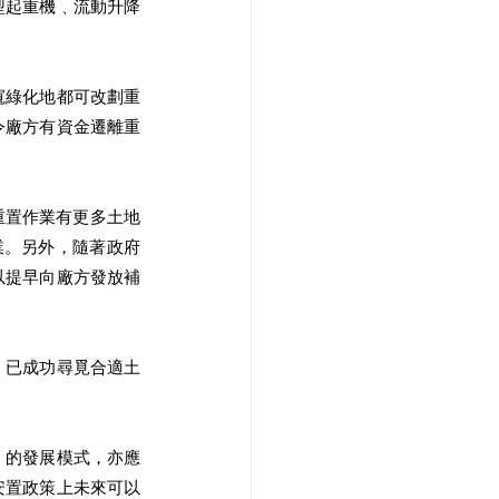
型起重機﹑流動升降
寬綠化地都可改劃重
令廠方有資金遷離重
重置作業有更多土地
業。另外，隨著政府
以提早向廠方發放補
，已成功尋覓合適土
 
」的發展模式，亦應
安置政策上未來可以