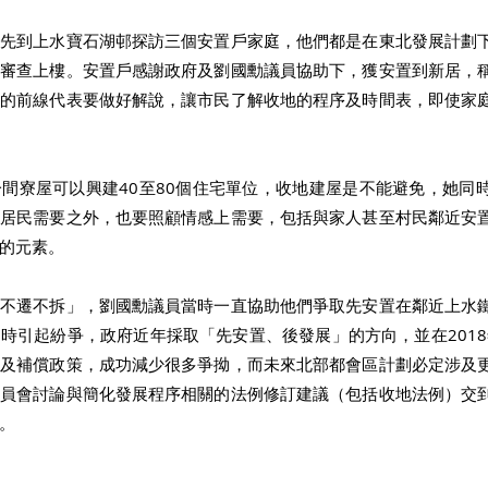
長先到上水寶石湖邨探訪三個安置戶家庭，他們都是在東北發展計劃
息審查上樓。安置戶感謝政府及劉國勳議員協助下，獲安置到新居，
地的前線代表要做好解說，讓市民了解收地的程序及時間表，即使家
 
間寮屋可以興建40至80個住宅單位，收地建屋是不能避免，她同
及居民需要之外，也要照顧情感上需要，包括與家人甚至村民鄰近安
的元素。 
「不遷不拆」，劉國勳議員當時一直協助他們爭取先安置在鄰近上水
時引起紛爭，政府近年採取「先安置、後發展」的方向，並在2018年
置及補償政策，成功減少很多爭拗，而未來北部都會區計劃必定涉及
委員會討論與簡化發展程序相關的法例修訂建議（包括收地法例）交
。 