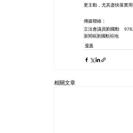
更主動，尤其盡快落實用
傳媒聯絡：
立法會議員劉國勳    9782
新聞稿
劉國勳
棕地
發展
相關文章