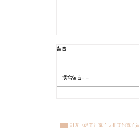
留言
撰寫留言......
植潔鈴與港島東團隊與發展局
及水務署會晤，跟進港島東大
範圍停水後續工作初見成果
訂閱《建聞》電子版和其他電子