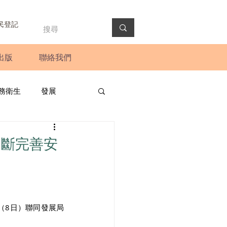
民登記
出版
聯絡我們
務衛生
發展
政預算案
圓桌會議
不斷完善安
法會
新聞稿
（8日）聯同發展局