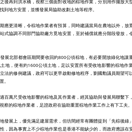
長之後再到洪水橋，視察三個面對收地的棕地作業，分別用作擺放大
找到地方安置，並獲發展局協助改劃土地等程序。 
日期應更清晰，令棕地作業者有預算，同時建議當局在農地以外，放
一站式協調不同部門協助廠方覓地安置，至於補償就應分階段發放，
發展北部都會區期間要收回約800公頃棕地，有必要開放綠化地讓
土地，便有約1600公頃土地，足以安置所有受收地影響的棕地作
交立法的修例建議，政府可以更早啟動修地程序，劉國勳議員期望可
置。 
有過百萬尺受收地影響的棕地及其作業者，經其協助與發展局聯繫下
視察的棕地作業者，足證政府在協助重置棕地作業工作上有下工夫。
土地發展上，優先滿足建屋需求，但坊間經常有團體提到「先棕後綠
響性，因為事實上不少棕地作業也是香港不能缺少的，而政府應該在