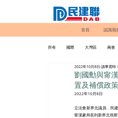
首頁
認識我
所有
國際
大灣區
兩會
2022年10月8日
讀畢需時 
動物權益
工商專業
家
劉國勳與甯
置及補償政
政策倡議
民建聯報告及建議
2022年10月8日 
立法會新界北議員﹑民
暴力
議會監察
區議會
甯漢豪局長到新界北視察