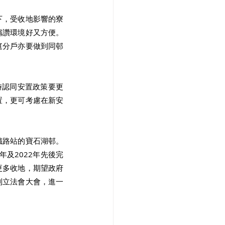
下，受收地影響的寮
稱讚環境好又方便。
庭分戶亦要做到同邨
時認同安置政策要更
置，更可考慮在新安
鐵路站的寶石湖邨。
及2022年先後完
更多收地，期望政府
到立法會大會，進一