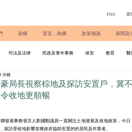
ENG
選
們
架構
宣言、政綱
政策倡議
新聞及
司法及法律
民政及青年事務
保安
教育
醫
3 分鐘
庭
婦女
少數族裔
青年民建聯
施政報告
財
漢豪局長視察棕地及探訪安置戶，冀
策令收地更順暢
書
調查
新冠肺炎
選舉
義工
民生
立
建聯發展事務發言人劉國勳議員一直關注土地發展及收地政策，今日
，探訪受收地影響並獲政府協助安置的的居民及作業者。 