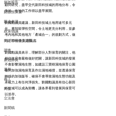
施政報告
顧問研究，盡早交代新田科技城的用地分布，令
換地、收地的工作得以盡早展開。
財政預算案
圓桌會議
劉國勳議員建議，新田科技城土地用途可多元
化，應預留彈性空間，令土地更充分利用，並參
政策倡議
考內地和其他地方「產城合一」的規劃方式，做
民建聯報告及建議書
到「15分鐘生活圈」。
調查
劉國勳議員表示，理解部分人對保育的關注，他
相信政府會嚴格做好把關，讓新田科技城的發展
新冠肺炎
不會影響濕地生態，如建設三寶樹濕地保育公園
選舉
做到加強濕地保育及作出濕地補償，並透過保育
轉移的加強版等，確保不會導致濕地生態功能及
義工
承載力上有任何淨損失。劉國勳議員有信心新田
科技城可以成為契機，讓各界看到發展與保育可
民生
以並存。
立法會
新聞稿