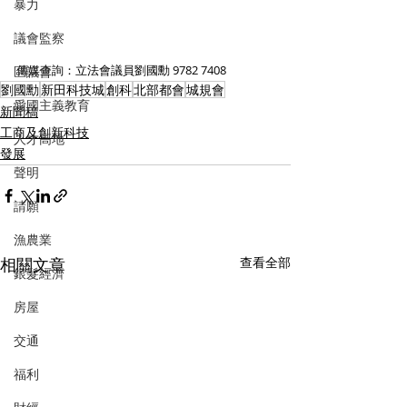
暴力
議會監察
傳媒查詢：立法會議員劉國勳 9782 7408
區議會
劉國勳
新田科技城
創科
北部都會
城規會
愛國主義教育
新聞稿
工商及創新科技
人才高地
發展
聲明
請願
漁農業
相關文章
查看全部
銀髮經濟
房屋
交通
福利