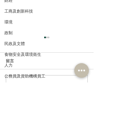
財經
工商及創新科技
環境
政制
民政及文體
食物安全及環境衛生
留言
人力
公務員及資助機構員工
走進蔚來、國盾量子與科
鄭泳舜夥九龍城
這篇文章不開放留言。請連絡網站
經濟及發展
大訊飛，港區人大代表團
區視察，樂見啟
負責人了解更多。
資訊科技及廣播
深入合肥調研科創成果
會刺激地區消費
業界加碼優惠，
宣傳迎未來盛事
訂閱《建聞》電子版和其他電子