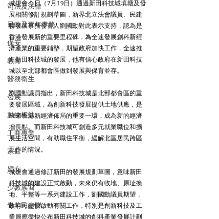
城規會今日（7月19日）通過新田科技城填塘及發
司法及法律
展相關修訂規劃草圖，新界北立法會議員、民建
民政及青年事務
聯發展事務發言人劉國勳對此表示支持，認為是
香港發展新的重要里程碑，為全速發展創科新經
保安
濟產業的重要鋪墊，期望政府加快工作，全速推
進新田科技城的發展，他有信心政府在新田科技
教育
城以至北部都會區做到發展與保育並存。
醫務衛生
劉國勳議員指出，新田科技城是北部都會區的重
發展
要發展區域，為創新科技發展提供土地供應，是
動物權益
未來香港新經濟佈局的重要一環，成為新的經濟
增長點。而新田科技城可創造多元就業職位和擴
工商專業
展生活空間，有助職住平衡，緩解北區居民跨區
工作的情況。
家庭
婦女
城規會通過修訂新田的發展規劃草圖，意味新田
科技城的建設正式啟動，未來仍有收地、原址換
少數族裔
地、平整等一系列建設工作，劉國勳議員期望，
青年民建聯
政府可盡快啟動有關工作，特別是創新科技及工
業局應盡快公布新田科技城的創科產業發展計劃