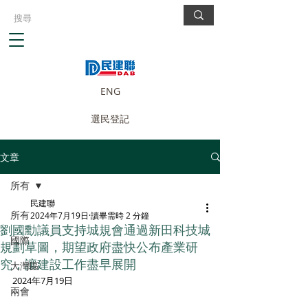
ENG
選民登記
文章
所有
民建聯
所有
2024年7月19日
讀畢需時 2 分鐘
劉國勳議員支持城規會通過新田科技城
國際
規劃草圖，期望政府盡快公布產業研
究，讓建設工作盡早展開
大灣區
2024年7月19日
兩會