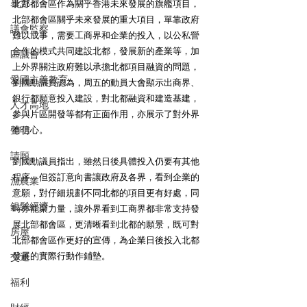
暴力
北部都會區作為關乎香港未來發展的旗艦項目，
北部都會區關乎未來發展的重大項目，單靠政府
議會監察
難以成事，需要工商界和企業的投入，以公私營
合作的模式共同建設北都，發展新的產業等，加
區議會
上外界關注政府難以承擔北都項目融資的問題，
愛國主義教育
劉國勳議員認為，周五的動員大會顯示出商界、
銀行都願意投入建設，對北都融資和建造基建，
人才高地
參與片區開發等都有正面作用，亦展示了對外界
聲明
有信心。
請願
劉國勳議員指出，雖然日後具體投入仍要有其他
程序，但簽訂意向書讓政府及各界，看到企業的
漁農業
意願，對仔細規劃不同北都的項目更有好處，同
銀髮經濟
時亦能聚力量，讓外界看到工商界都非常支持發
展北部都會區，更清晰看到北都的願景，既可對
房屋
北部都會區作更好的宣傳，為企業日後投入北都
發展的實際行動作鋪墊。
交通
福利