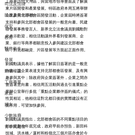
工商界訪問大灣區，與當地市領導會面及了解廣
司法及法律
東片區開發和產業發展。特區政府本周五將舉辦
民政及青年事務
企業參與北部都會區開發活動，企業屆時將簽署
支持和參與北部都會區發展的一般意向書。民建
保安
聯發展事務發言人、新界北立法會議員劉國勳對
此表示歡迎，相信活動讓外界看到發展商、企
教育
業、銀行等商界都願意投入參與建設北部都會
醫務衛生
區，對北都融資、片區發展等方面起正面作用。
發展
劉國勳議員表示，據他了解當日簽署的是一般意
動物權益
向書，讓企業表達支持北部都會區發展、及有興
趣參與其中；除政府與企業簽署外，企業之間亦
工商專業
會簽署意向書，相信周五活動與過去引進重點企
業辦公室舉行多批「重點企業夥伴簽約儀式」的
家庭
性質相近，他相信這對北都日後的實際建設有正
婦女
面作用，可望加快參與。
少數族裔
劉國勳議員指出，北部都會區的不同重點項目的
初步規劃今年底完成，政府早前亦預告，新田科
青年民建聯
技城、洪水橋／厦村和粉嶺北三個片區亦會於今