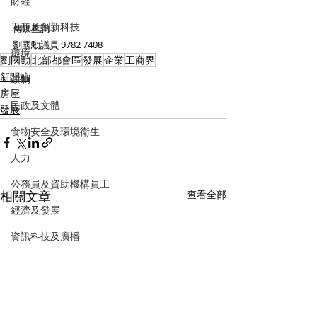
財經
工商及創新科技
傳媒查詢︰
劉國勳議員 9782 7408
環境
劉國勳
北部都會區
發展
企業
工商界
新聞稿
政制
房屋
民政及文體
發展
食物安全及環境衛生
人力
公務員及資助機構員工
相關文章
查看全部
經濟及發展
資訊科技及廣播