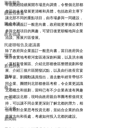
施政報告
年底開始陸續展開市場意向調查，令整個北部都
會區的未來發展更清晰和具體，包括政府主導下
財政預算案
讓北部不同的重點項目，由市場參與一同建設，
圓桌會議
相信今次簽訂一般意向書，政府能更掌握企業對
參與北都項目的興趣，可望日後更順暢地與企業
政策倡議
洽談、推展片區發展。
民建聯報告及建議書
除了政府與企業簽訂一般意向書，當日政府與企
調查
業亦會實地考察河套區港深創科園，以及洪水橋
／厦村新發展區、介紹北部都會區整體規劃和發
新冠肺炎
展、介紹三個片區開發試點，以及由行政長官宴
選舉
請午宴。劉國勳議員指出，過去數年經常帶領不
同企業、團體到北部都會區考察，令企業更認識
義工
北都概念和規劃，當時已有不少企業表達有興趣
一同建設北都，現時由政府親自率團考察值得支
民生
持，可以讓不同企業更深刻了解北都的潛力，相
立法會
信有助對企業思考投資北都，並結合企業的自身
發展方向和長處，考慮如何投入北都的建設。
新聞稿