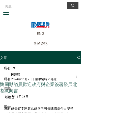
ENG
選民登記
文章
所有
民建聯
所有
2024年11月25日
讀畢需時 2 分鐘
劉國勳議員歡迎政府與企業簽署發展北
國際
都意向書
2024年11月25日
大灣區
兩會
繼行政長官李家超及政務司司長陳國基今日率領