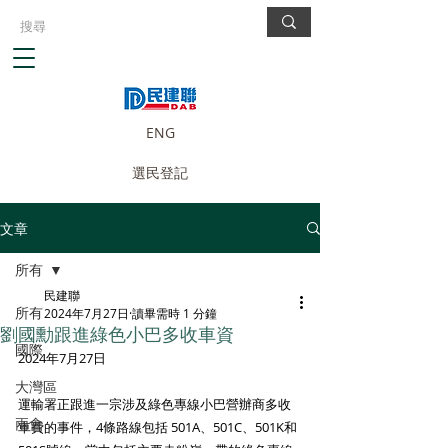
ENG
選民登記
文章
所有
民建聯
所有
2024年7月27日
讀畢需時 1 分鐘
劉國勳跟進綠色小巴多收車資
國際
2024年7月27日
大灣區
運輸署正跟進一宗涉及綠色專線小巴營辦商多收
兩會
車費的事件，4條路線包括 501A、501C、501K和