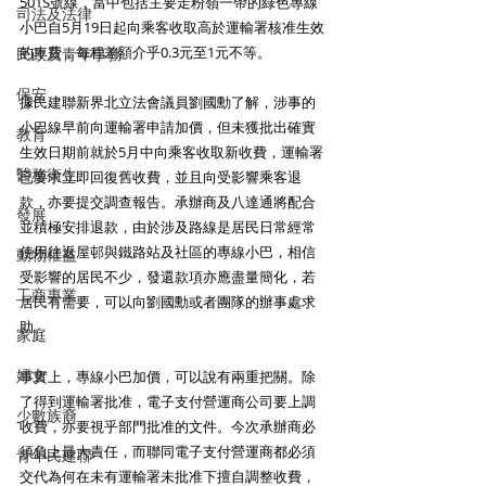
501S號線，當中包括主要走粉嶺一帶的綠色專線
司法及法律
小巴自5月19日起向乘客收取高於運輸署核准生效
的車費，每程差額介乎0.3元至1元不等。
民政及青年事務
保安
據民建聯新界北立法會議員劉國勳了解，涉事的
小巴線早前向運輸署申請加價，但未獲批出確實
教育
生效日期前就於5月中向乘客收取新收費，運輸署
醫務衛生
已要求立即回復舊收費，並且向受影響乘客退
款，亦要提交調查報告。承辦商及八達通將配合
發展
並積極安排退款，由於涉及路線是居民日常經常
使用往返屋邨與鐵路站及社區的專線小巴，相信
動物權益
受影響的居民不少，發還款項亦應盡量簡化，若
工商專業
居民有需要，可以向劉國勳或者團隊的辦事處求
助。
家庭
婦女
事實上，專線小巴加價，可以說有兩重把關。除
了得到運輸署批准，電子支付營運商公司要上調
少數族裔
收費，亦要視乎部門批准的文件。今次承辦商必
須負上最大責任，而聯同電子支付營運商都必須
青年民建聯
交代為何在未有運輸署未批准下擅自調整收費，