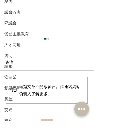
暴力
議會監察
區議會
愛國主義教育
人才高地
聲明
留言
請願
漁農業
港區全國人大代表團考察
立法會議員林琳
這篇文章不開放留言。請連絡網站
銀髮經濟
安徽涇縣，調研紅色文化
共同敦促加強生
負責人了解更多。
房屋
保護與非遺活態傳承
管 加強輔助生育
交通
福利
訂閱《建聞》電子版和其他電子