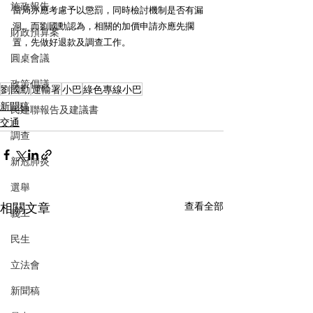
施政報告
當局亦應考慮予以懲罰，同時檢討機制是否有漏
洞。而劉國勳認為，相關的加價申請亦應先擱
財政預算案
置，先做好退款及調查工作。
圓桌會議
政策倡議
劉國勳
運輸署
小巴
綠色專線小巴
新聞稿
民建聯報告及建議書
交通
調查
新冠肺炎
選舉
相關文章
查看全部
義工
民生
立法會
新聞稿