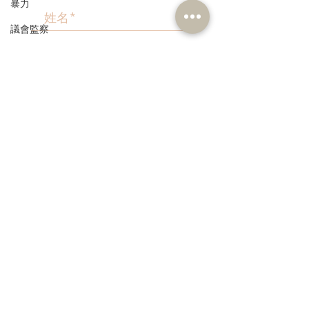
暴力
議會監察
區議會
愛國主義教育
>
人才高地
聲明
本人同意我的個人資料被用
請願
作民建聯通知我有關資訊。
漁農業
銀髮經濟
房屋
交通
3582 1111
福利
info@dab.org.hk