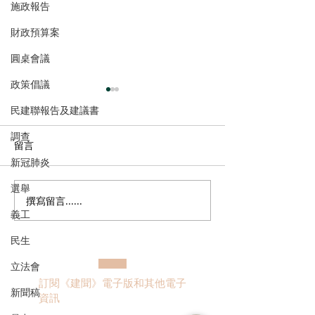
施政報告
財政預算案
圓桌會議
政策倡議
民建聯報告及建議書
調查
留言
新冠肺炎
選舉
撰寫留言......
港區全國人大代表團考察
立法會議員林琳
義工
安徽涇縣，調研紅色文化
共同敦促加強生
保護與非遺活態傳承
管 加強輔助生育
民生
立法會
訂閱《建聞》電子版和其他電子
新聞稿
資訊