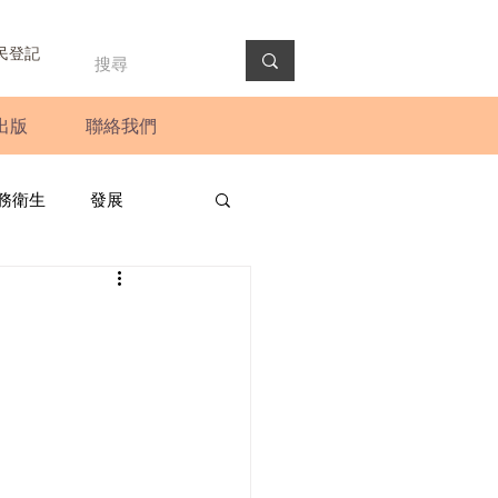
民登記
出版
聯絡我們
務衛生
發展
政預算案
圓桌會議
法會
新聞稿