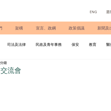
ENG
選
們
架構
宣言、政綱
政策倡議
新聞及
司法及法律
民政及青年事務
保安
教育
醫
 分鐘
庭
婦女
少數族裔
青年民建聯
施政報告
財
見交流會
書
調查
新冠肺炎
選舉
義工
民生
立