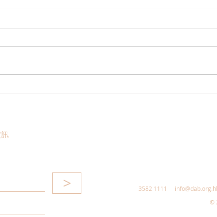
走進蔚來、國盾量子與科大訊
鄭泳
飛，港區人大代表團深入合肥
察，
調研科創成果
區消
惠，
資訊
>
3582 1111
info@dab.org.h
© 