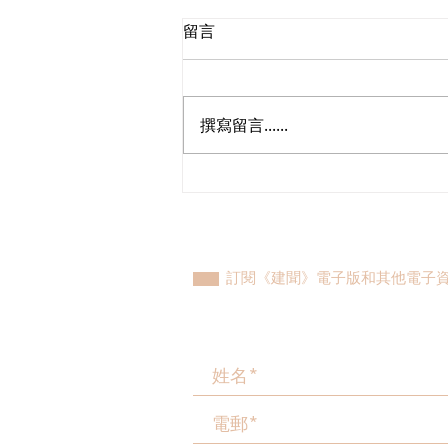
留言
撰寫留言......
立法會議員林琳、蘇紹聰共同
敦促加強生殖科技監管 加強輔
助生育保障
訂閱《建聞》電子版和其他電子