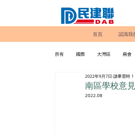
首頁
認識我
所有
國際
大灣區
兩會
2022年9月7日
讀畢需時 1
動物權益
工商專業
家
南區學校意
2022.08
政策倡議
民建聯報告及建議
暴力
議會監察
區議會