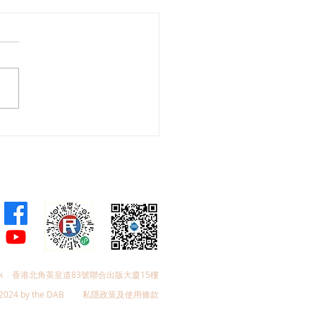
舜夥九龍城區議員落區視
樂見啟德足球盛會刺激地
費升2成，倡業界加碼優
政府強化宣傳迎未來盛事
k
香港北角英皇道83號聯合出版大廈15樓
2024 by the DAB
私隱政策及使用條款