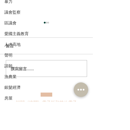
暴力
議會監察
區議會
愛國主義教育
人才高地
留言
聲明
請願
撰寫留言......
張培剛歡迎東九龍智慧綠
陳恒鑌、郭芙蓉
色運輸系統招標，盼預留
新行車天橋安全
漁農業
延伸完善區內交通
路政署及運輸署
銀髮經濟
路指示牌 增設
誌助駕駛者及早
房屋
訂閱《建聞》電子版和其他電子
資訊
交通
福利