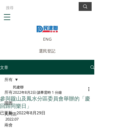
ENG
選民登記
文章
所有
民建聯
所有
2022年8月2日
讀畢需時 1 分鐘
參與龖山及鳳水分區委員會舉辦的「慶
國際
回歸同樂日」
已更新：
2022年8月29日
大灣區
2022.07
兩會