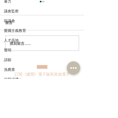
暴力
議會監察
區議會
留言
愛國主義教育
人才高地
撰寫留言......
港區全國人大代表團考察
立法會議員林琳
聲明
安徽涇縣，調研紅色文化
共同敦促加強生
保護與非遺活態傳承
管 加強輔助生育
請願
漁農業
訂閱《建聞》電子版和其他電子
銀髮經濟
資訊
房屋
交通
福利