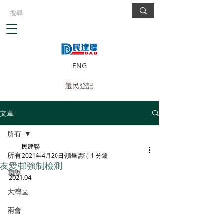
ENG
選民登記
文章
所有
民建聯
所有
2021年4月20日
讀畢需時 1 分鐘
友愛邨強制檢測
國際
2021.04
大灣區
兩會