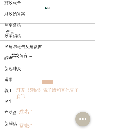
施政報告
財政預算案
圓桌會議
留言
政策倡議
民建聯報告及建議書
撰寫留言......
多了解、規律生活、保持
香港註冊中醫學
調查
社交，有助改善「長新
林蓓茵博士推介
新冠肺炎
冠」患者負面情緒
湯，助紓緩「長
體疲倦等徵狀
選舉
訂閱《建聞》電子版和其他電子
義工
資訊
民生
立法會
新聞稿