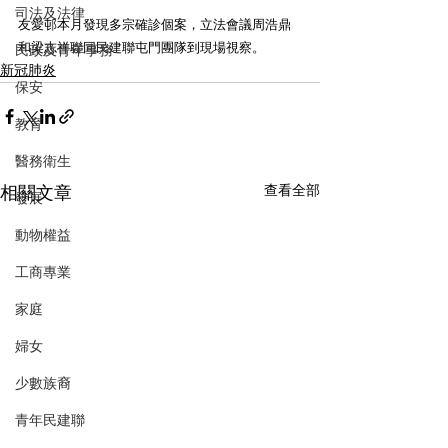
司法及法律
友愛邨本月發現多宗確診個案，立法會議周浩鼎
和梁志祥聯同民建聯屯門團隊到現場視察。
民政及青年事務
新冠肺炎
保安
教育
醫務衛生
相關文章
查看全部
發展
動物權益
工商專業
家庭
婦女
少數族裔
青年民建聯