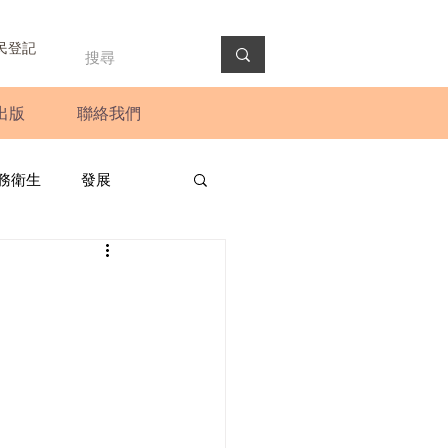
民登記
出版
聯絡我們
務衛生
發展
政預算案
圓桌會議
法會
新聞稿