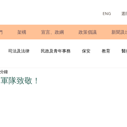
ENG
選
們
架構
宣言、政綱
政策倡議
新聞及
司法及法律
民政及青年事務
保安
教育
醫
 分鐘
庭
婦女
少數族裔
青年民建聯
施政報告
財
民軍隊致敬！
書
調查
新冠肺炎
選舉
義工
民生
立