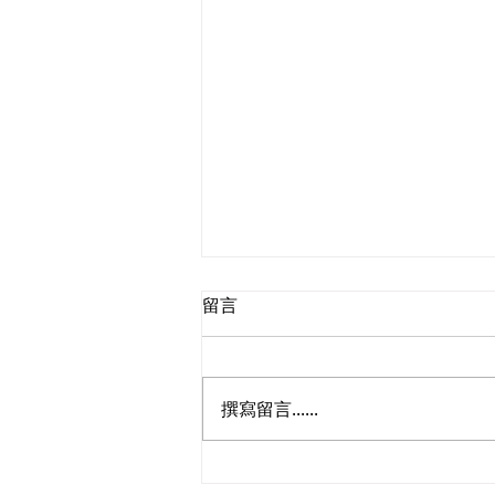
留言
撰寫留言......
民建聯提交《完善香港的性罪