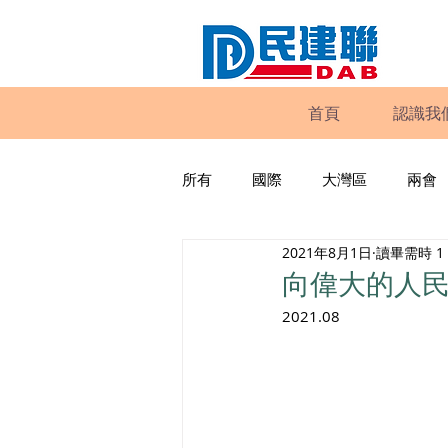
首頁
認識我
所有
國際
大灣區
兩會
2021年8月1日
讀畢需時 1
動物權益
工商專業
家
向偉大的人
2021.08
政策倡議
民建聯報告及建議
暴力
議會監察
區議會