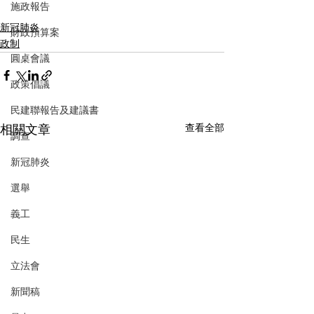
施政報告
新冠肺炎
財政預算案
政制
圓桌會議
政策倡議
民建聯報告及建議書
相關文章
查看全部
調查
新冠肺炎
選舉
義工
民生
立法會
新聞稿