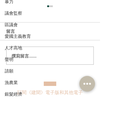
暴力
議會監察
區議會
留言
愛國主義教育
人才高地
撰寫留言......
民建聯熱烈回應習近平主
港區全國人大常
聲明
席建黨105周年重要講話精
赴京出席十四屆
請願
神聲明
常委會第二十三
皇崗口岸“一地兩
漁農業
實助力融入國家
訂閱《建聞》電子版和其他電子
銀髮經濟
資訊
房屋
交通
福利