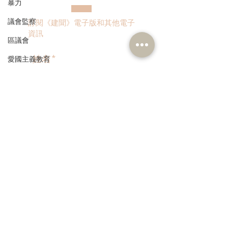
暴力
議會監察
訂閱《建聞》電子版和其他電子
資訊
區議會
愛國主義教育
人才高地
聲明
>
請願
漁農業
銀髮經濟
本人同意我的個人資料被用
作民建聯通知我有關資訊。
房屋
交通
福利