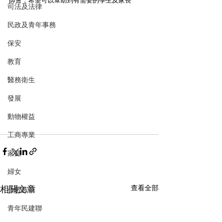
師會，希望可以幫助到有需要的學生及家長
司法及法律
民政及青年事務
保安
教育
醫務衛生
發展
動物權益
工商專業
家庭
婦女
相關文章
查看全部
少數族裔
青年民建聯