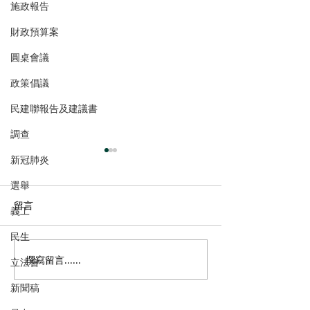
施政報告
財政預算案
圓桌會議
政策倡議
民建聯報告及建議書
調查
新冠肺炎
選舉
留言
義工
民生
撰寫留言......
港區全國人大代表團考察
立法會議員林琳
立法會
安徽涇縣，調研紅色文化
共同敦促加強生
新聞稿
保護與非遺活態傳承
管 加強輔助生育