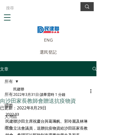
ENG
選民登記
文章
所有
民建聯
所有
2022年3月31日
讀畢需時 1 分鐘
向沙田家長教師會贈送抗疫物資
國際
已更新：
2022年8月29日
2022.03
大灣區
民建聯沙田主席祝慶台與葛珮帆、郭玲麗及林琳
兩會
三位立法會議員，送贈抗疫物資給沙田區家長教