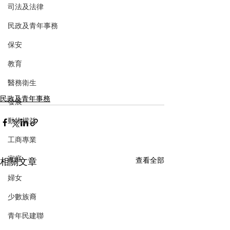
司法及法律
民政及青年事務
保安
教育
醫務衛生
民政及青年事務
發展
動物權益
工商專業
家庭
相關文章
查看全部
婦女
少數族裔
青年民建聯