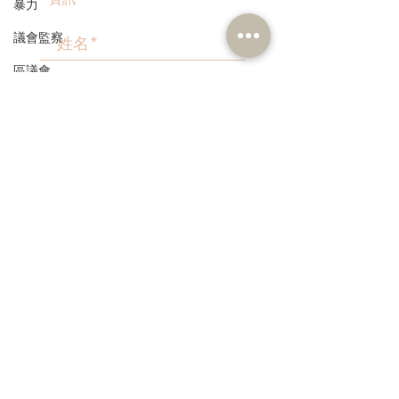
暴力
議會監察
區議會
愛國主義教育
>
人才高地
聲明
請願
本人同意我的個人資料被用
作民建聯通知我有關資訊。
漁農業
銀髮經濟
房屋
交通
福利
3582 1111