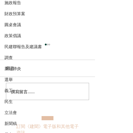
施政報告
財政預算案
圓桌會議
政策倡議
民建聯報告及建議書
調查
留言
新冠肺炎
選舉
義工
撰寫留言......
郭芙蓉聯同葵青區防火委
政府公布公務員
員會到訪消防處 了解打擊
調查結果 林琳
民生
「鬼油」活動最新情況 支
隱憂 薪酬調整
立法會
持修例加強阻嚇 多管齊下
斬斷「鬼油」市場 守護社
新聞稿
訂閱《建聞》電子版和其他電子
區安全 保障市民生命
資訊