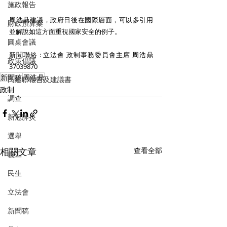
施政報告
周浩鼎建議，政府日後在國際層面，可以多引用
財政預算案
並解說如這方面重視國家安全的例子。 
圓桌會議
新聞聯絡 : 立法會 政制事務委員會主席 周浩鼎 
政策倡議
37039870 
新聞稿
周浩鼎
民建聯報告及建議書
政制
調查
新冠肺炎
選舉
相關文章
查看全部
義工
民生
立法會
新聞稿