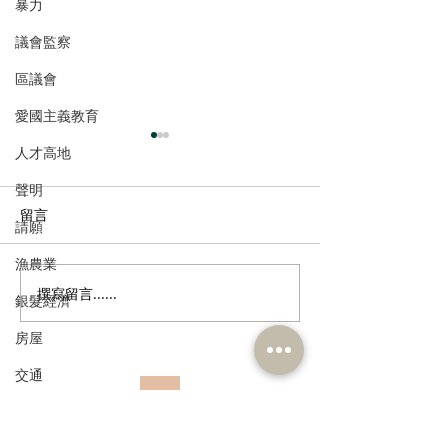
暴力
議會監察
區議會
愛國主義教育
人才高地
聲明
留言
請願
漁農業
撰寫留言......
民建聯熱烈回應習近平主
港區全國人大常
銀髮經濟
席建黨105周年重要講話精
赴京出席十四屆
房屋
神聲明
常委會第二十三
皇崗口岸“一地兩
交通
實助力融入國家
訂閱《建聞》電子版和其他電子
福利
資訊