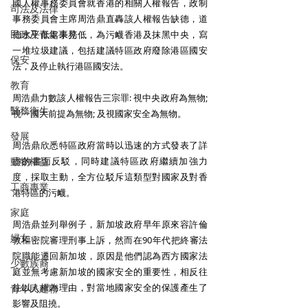
國人權事務委員會就香港的相關人權報告，政制
司法及法律
事務委員會主席周浩鼎直轟該人權報告缺德，道
民政及青年事務
德水平低處未見低，為污衊香港及抹黑中央，寫
一堆垃圾建議，包括建議特區政府廢除港區國安
保安
法，及停止執行港區國安法。 
教育
周浩鼎力數該人權報告三宗罪: 視中央政府為無物; 
醫務衛生
視一國大前提為無物; 及視國家安全為無物。 
發展
周浩鼎欣悉特區政府當時以迅速的方式發表了詳
動物權益
盡的書面反駁，同時建議特區政府繼續加強力
度，採取主動，全方位駁斥這類型對國家及對香
工商專業
港特區的污衊。 
家庭
周浩鼎並列舉例子，新加坡政府早年原來容許倫
婦女
敦樞密院審理刑事上訴，然而在90年代把終審法
院職能遷回新加坡，原因是他們認為西方國家法
少數族裔
庭並無考慮新加坡的國家安全的重要性，相反往
往以人權為理由，對當地國家安全的保護產生了
青年民建聯
影響及阻撓。 